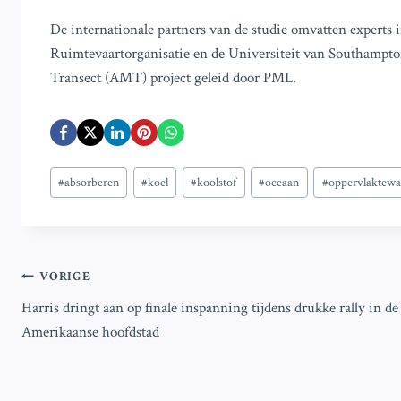
De internationale partners van de studie omvatten expert
Ruimtevaartorganisatie en de Universiteit van Southampton
Transect (AMT) project geleid door PML.
Bericht
#
absorberen
#
koel
#
koolstof
#
oceaan
#
oppervlaktewa
tags:
Bericht
VORIGE
Harris dringt aan op finale inspanning tijdens drukke rally in de
navigatie
Amerikaanse hoofdstad