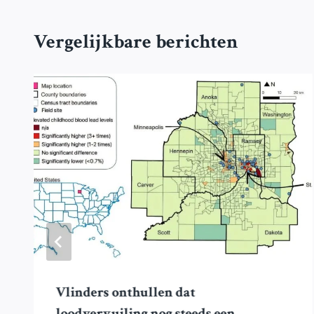
Vergelijkbare berichten
Vlinders onthullen dat
loodvervuiling nog steeds een