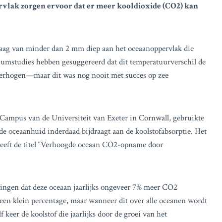
rvlak zorgen ervoor dat er meer kooldioxide (CO2) kan
ag van minder dan 2 mm diep aan het oceaanoppervlak die
oriumstudies hebben gesuggereerd dat dit temperatuurverschil de
rhogen—maar dit was nog nooit met succes op zee
Campus van de Universiteit van Exeter in Cornwall, gebruikte
e oceaanhuid inderdaad bijdraagt aan de koolstofabsorptie. Het
, heeft de titel “Verhoogde oceaan CO2-opname door
dingen dat deze oceaan jaarlijks ongeveer 7% meer CO2
een klein percentage, maar wanneer dit over alle oceanen wordt
f keer de koolstof die jaarlijks door de groei van het