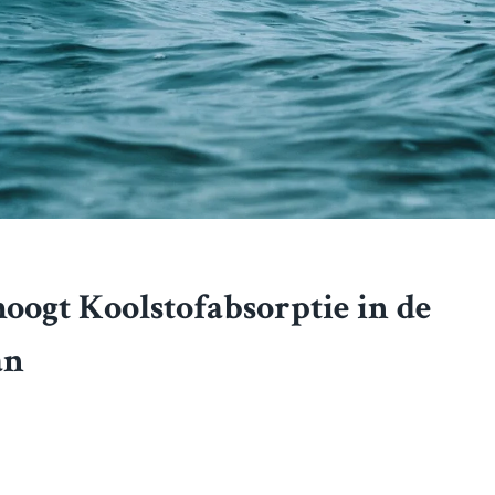
ogt Koolstofabsorptie in de
an