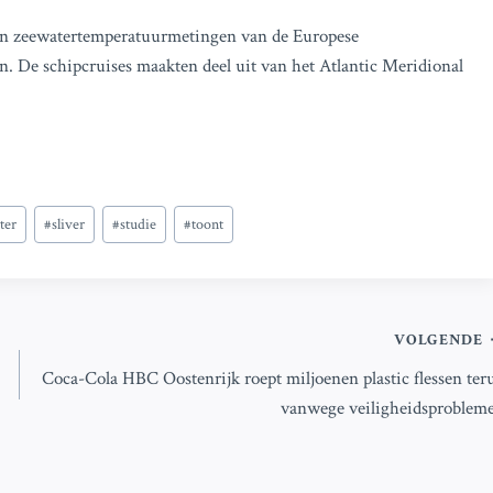
s in zeewatertemperatuurmetingen van de Europese
. De schipcruises maakten deel uit van het Atlantic Meridional
ter
#
sliver
#
studie
#
toont
VOLGENDE
Coca-Cola HBC Oostenrijk roept miljoenen plastic flessen ter
vanwege veiligheidsproblem