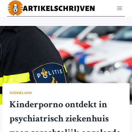
Doorgaan
naar
inhoud
NEDERLAND
Kinderporno ontdekt in
psychiatrisch ziekenhuis