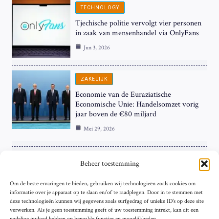
TECHNOLOGY
Tjechische politie vervolgt vier personen
in zaak van mensenhandel via OnlyFans
Jun 3, 2026
ZAKELIJK
Economie van de Euraziatische
Economische Unie: Handelsomzet vorig
jaar boven de €80 miljard
Mei 29, 2026
ZAKELIJK
Beheer toestemming
ECB Renteverhoging in de Schijnwerpers:
Om de beste ervaringen te bieden, gebruiken wij technologieën zoals cookies om
Hardnekkige Inflatie bij de ‘Grote Vier’
informatie over je apparaat op te slaan en/of te raadplegen. Door in te stemmen met
van de Eurozone
deze technologieën kunnen wij gegevens zoals surfgedrag of unieke ID's op deze site
Mei 29, 2026
verwerken. Als je geen toestemming geeft of uw toestemming intrekt, kan dit een
nadelige invloed hebben op bepaalde functies en mogelijkheden.