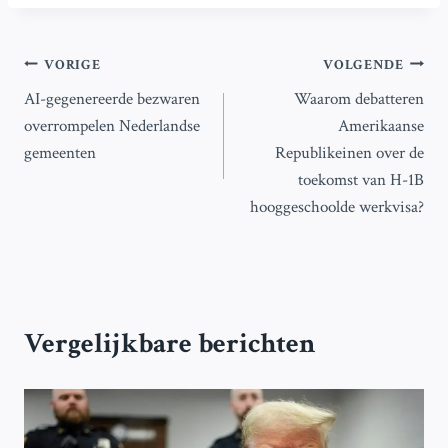
Bericht
VORIGE
VOLGENDE
AI-gegenereerde bezwaren
Waarom debatteren
navigatie
overrompelen Nederlandse
Amerikaanse
gemeenten
Republikeinen over de
toekomst van H-1B
hooggeschoolde werkvisa?
Vergelijkbare berichten