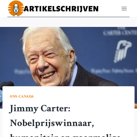
Doorgaan
naar
inhoud
ONS-CANADA
Jimmy Carter:
Nobelprijswinnaar,