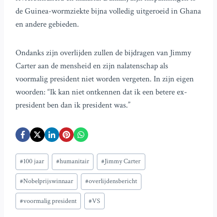
de Guinea-wormziekte bijna volledig uitgeroeid in Ghana
en andere gebieden.
Ondanks zijn overlijden zullen de bijdragen van Jimmy
Carter aan de mensheid en zijn nalatenschap als
voormalig president niet worden vergeten. In zijn eigen
woorden: “Ik kan niet ontkennen dat ik een betere ex-
president ben dan ik president was.”
Bericht
#
100 jaar
#
humanitair
#
Jimmy Carter
tags:
#
Nobelprijswinnaar
#
overlijdensbericht
#
voormalig president
#
VS