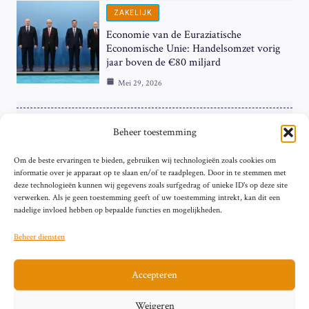
ZAKELIJK
Economie van de Euraziatische
Economische Unie: Handelsomzet vorig
jaar boven de €80 miljard
Mei 29, 2026
ZAKELIJK
Beheer toestemming
ECB Renteverhoging in de Schijnwerpers:
Om de beste ervaringen te bieden, gebruiken wij technologieën zoals cookies om
Hardnekkige Inflatie bij de ‘Grote Vier’
informatie over je apparaat op te slaan en/of te raadplegen. Door in te stemmen met
van de Eurozone
deze technologieën kunnen wij gegevens zoals surfgedrag of unieke ID's op deze site
Mei 29, 2026
verwerken. Als je geen toestemming geeft of uw toestemming intrekt, kan dit een
nadelige invloed hebben op bepaalde functies en mogelijkheden.
Beheer diensten
Accepteren
Sitemap
Contact
Privacybeleid (EU)
Impressum
Weigeren