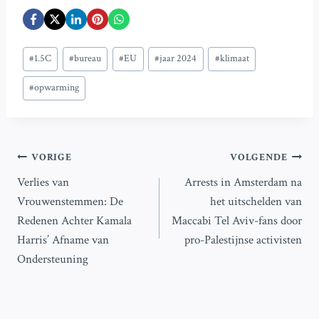
Bericht
#
1.5C
#
bureau
#
EU
#
jaar 2024
#
klimaat
tags:
#
opwarming
Bericht
VORIGE
VOLGENDE
Verlies van
Arrests in Amsterdam na
navigatie
Vrouwenstemmen: De
het uitschelden van
Redenen Achter Kamala
Maccabi Tel Aviv-fans door
Harris’ Afname van
pro-Palestijnse activisten
Ondersteuning