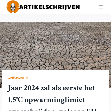
Doorgaan
naar
inhoud
AZIË-PACIFIC
Jaar 2024 zal als eerste het
1,5°C opwarminglimiet