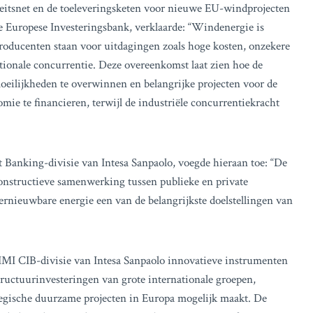
teitsnet en de toeleveringsketen voor nieuwe EU-windprojecten
e Europese Investeringsbank, verklaarde: “Windenergie is
Producenten staan voor uitdagingen zoals hoge kosten, onzekere
ationale concurrentie. Deze overeenkomst laat zien hoe de
eilijkheden te overwinnen en belangrijke projecten voor de
mie te financieren, terwijl de industriële concurrentiekracht
Banking-divisie van Intesa Sanpaolo, voegde hieraan toe: “De
 constructieve samenwerking tussen publieke en private
rnieuwbare energie een van de belangrijkste doelstellingen van
IMI CIB-divisie van Intesa Sanpaolo innovatieve instrumenten
tructuurinvesteringen van grote internationale groepen,
ategische duurzame projecten in Europa mogelijk maakt. De