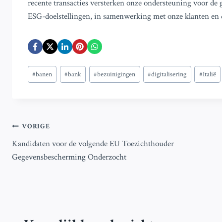
recente transacties versterken onze ondersteuning voor de 
ESG-doelstellingen, in samenwerking met onze klanten en d
Bericht
#
banen
#
bank
#
bezuinigingen
#
digitalisering
#
Italië
tags:
Bericht
VORIGE
Kandidaten voor de volgende EU Toezichthouder
navigatie
Gegevensbescherming Onderzocht