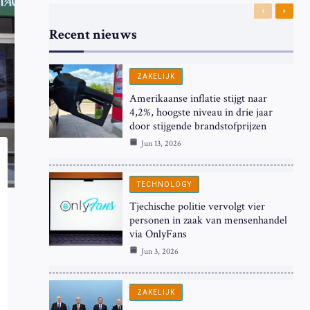
Previous
Next
Recent nieuws
ZAKELIJK
Amerikaanse inflatie stijgt naar
4,2%, hoogste niveau in drie jaar
door stijgende brandstofprijzen
Jun 13, 2026
TECHNOLOGY
Tjechische politie vervolgt vier
personen in zaak van mensenhandel
via OnlyFans
Jun 3, 2026
ZAKELIJK