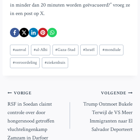
in minder dan 20 minuten worden geëvacueerd?” vroeg ze
in een post op X.
Bericht
#
aanval
#
al-Alhi
#
Gaza-Stad
#
Israël
#
mondiale
tags:
#
veroordeling
#
ziekenhuis
Bericht
VORIGE
VOLGENDE
RSF in Soedan claimt
Trump Ontmoet Bukele
navigatie
controle over door
Terwijl de VS Meer
hongersnood getroffen
Immigranten naar El
vluchtelingenkamp
Salvador Deporteert
Zamzam in Darfoer