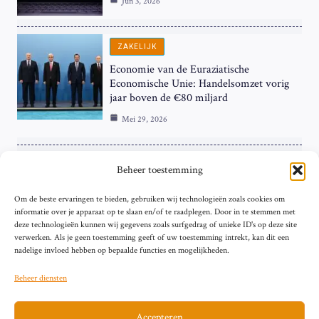
Jun 3, 2026
ZAKELIJK
Economie van de Euraziatische
Economische Unie: Handelsomzet vorig
jaar boven de €80 miljard
Mei 29, 2026
ZAKELIJK
Beheer toestemming
ECB Renteverhoging in de Schijnwerpers:
Om de beste ervaringen te bieden, gebruiken wij technologieën zoals cookies om
Hardnekkige Inflatie bij de ‘Grote Vier’
informatie over je apparaat op te slaan en/of te raadplegen. Door in te stemmen met
van de Eurozone
deze technologieën kunnen wij gegevens zoals surfgedrag of unieke ID's op deze site
Mei 29, 2026
verwerken. Als je geen toestemming geeft of uw toestemming intrekt, kan dit een
nadelige invloed hebben op bepaalde functies en mogelijkheden.
Beheer diensten
Accepteren