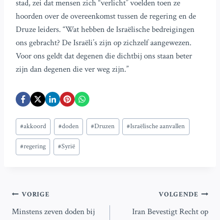
stad, zei dat mensen zich “verlicht” voelden toen ze
hoorden over de overeenkomst tussen de regering en de
Druze leiders. “Wat hebben de Israëlische bedreigingen
ons gebracht? De Israëli’s zijn op zichzelf aangewezen.
Voor ons geldt dat degenen die dichtbij ons staan beter
zijn dan degenen die ver weg zijn.”
Bericht
#
akkoord
#
doden
#
Druzen
#
Israëlische aanvallen
tags:
#
regering
#
Syrië
Bericht
VORIGE
VOLGENDE
Minstens zeven doden bij
Iran Bevestigt Recht op
navigatie