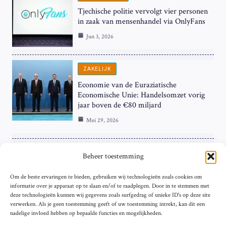
Tjechische politie vervolgt vier personen
in zaak van mensenhandel via OnlyFans
Jun 3, 2026
ZAKELIJK
Economie van de Euraziatische
Economische Unie: Handelsomzet vorig
jaar boven de €80 miljard
Mei 29, 2026
ZAKELIJK
Beheer toestemming
ECB Renteverhoging in de Schijnwerpers:
Om de beste ervaringen te bieden, gebruiken wij technologieën zoals cookies om
Hardnekkige Inflatie bij de ‘Grote Vier’
informatie over je apparaat op te slaan en/of te raadplegen. Door in te stemmen met
van de Eurozone
deze technologieën kunnen wij gegevens zoals surfgedrag of unieke ID's op deze site
Mei 29, 2026
verwerken. Als je geen toestemming geeft of uw toestemming intrekt, kan dit een
nadelige invloed hebben op bepaalde functies en mogelijkheden.