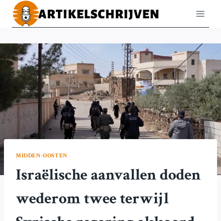
Doorgaan
naar
inhoud
MIDDEN-OOSTEN
Israëlische aanvallen doden
wederom twee terwijl