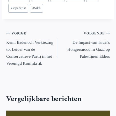
tags:
#
separatist
#
Sikh
Bericht
VORIGE
VOLGENDE
Kemi Badenoch Verkiezing
De Impact van Israël’s
navigatie
tot Leider van de
Hongersnood in Gaza op
Conservatieve Partij in het
Palestijnen Elders
Verenigd Koninkrijk
Vergelijkbare berichten