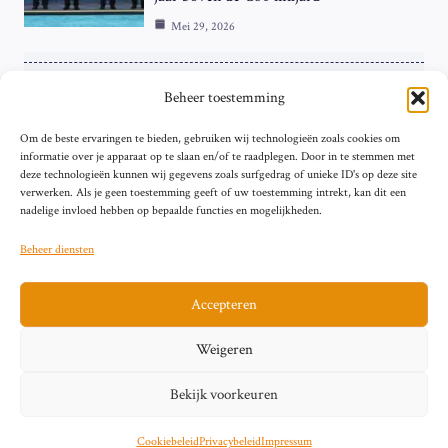
Mei 29, 2026
ZAKELIJK
Beheer toestemming
ECB Renteverhoging in de Schijnwerpers:
Om de beste ervaringen te bieden, gebruiken wij technologieën zoals cookies om
Hardnekkige Inflatie bij de ‘Grote Vier’
informatie over je apparaat op te slaan en/of te raadplegen. Door in te stemmen met
van de Eurozone
deze technologieën kunnen wij gegevens zoals surfgedrag of unieke ID's op deze site
Mei 29, 2026
verwerken. Als je geen toestemming geeft of uw toestemming intrekt, kan dit een
nadelige invloed hebben op bepaalde functies en mogelijkheden.
Beheer diensten
Accepteren
Sitemap
Contact
Privacybeleid (EU)
Impressum
Weigeren
Cookiebeleid (EU)
Bekijk voorkeuren
© 2026 artikelschrijven.nl
Cookiebeleid
Privacybeleid
Impressum