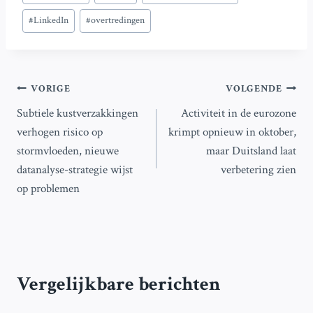
tags:
#
LinkedIn
#
overtredingen
Bericht
VORIGE
VOLGENDE
Subtiele kustverzakkingen
Activiteit in de eurozone
navigatie
verhogen risico op
krimpt opnieuw in oktober,
stormvloeden, nieuwe
maar Duitsland laat
datanalyse-strategie wijst
verbetering zien
op problemen
Vergelijkbare berichten