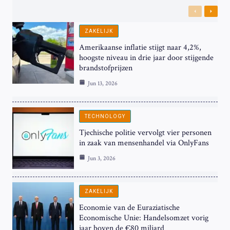
Previous
Next
ZAKELIJK
Amerikaanse inflatie stijgt naar 4,2%,
hoogste niveau in drie jaar door stijgende
brandstofprijzen
Jun 13, 2026
TECHNOLOGY
Tjechische politie vervolgt vier personen
in zaak van mensenhandel via OnlyFans
Jun 3, 2026
ZAKELIJK
Economie van de Euraziatische
Economische Unie: Handelsomzet vorig
jaar boven de €80 miljard