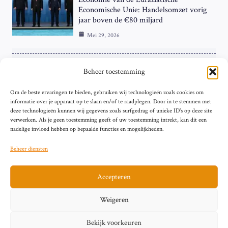
Economische Unie: Handelsomzet vorig
jaar boven de €80 miljard
Mei 29, 2026
ZAKELIJK
Beheer toestemming
ECB Renteverhoging in de Schijnwerpers:
Om de beste ervaringen te bieden, gebruiken wij technologieën zoals cookies om
Hardnekkige Inflatie bij de ‘Grote Vier’
informatie over je apparaat op te slaan en/of te raadplegen. Door in te stemmen met
van de Eurozone
deze technologieën kunnen wij gegevens zoals surfgedrag of unieke ID's op deze site
Mei 29, 2026
verwerken. Als je geen toestemming geeft of uw toestemming intrekt, kan dit een
nadelige invloed hebben op bepaalde functies en mogelijkheden.
Beheer diensten
Accepteren
Sitemap
Contact
Privacybeleid (EU)
Impressum
Weigeren
Cookiebeleid (EU)
Bekijk voorkeuren