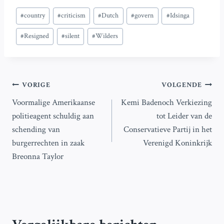
Bericht
#
country
#
criticism
#
Dutch
#
govern
#
Idsinga
tags:
#
Resigned
#
silent
#
Wilders
Bericht
VORIGE
VOLGENDE
Voormalige Amerikaanse
Kemi Badenoch Verkiezing
navigatie
politieagent schuldig aan
tot Leider van de
schending van
Conservatieve Partij in het
burgerrechten in zaak
Verenigd Koninkrijk
Breonna Taylor