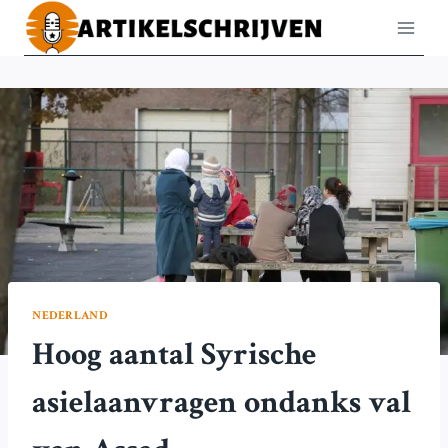
Doorgaan
naar
inhoud
NEDERLAND
Hoog aantal Syrische
asielaanvragen ondanks val