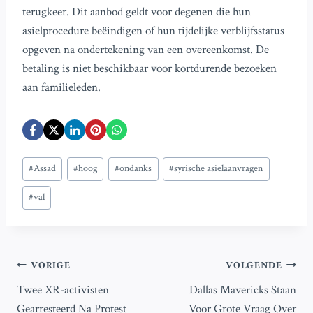
terugkeer. Dit aanbod geldt voor degenen die hun
asielprocedure beëindigen of hun tijdelijke verblijfsstatus
opgeven na ondertekening van een overeenkomst. De
betaling is niet beschikbaar voor kortdurende bezoeken
aan familieleden.
Bericht
#
Assad
#
hoog
#
ondanks
#
syrische asielaanvragen
tags:
#
val
Bericht
VORIGE
VOLGENDE
Twee XR-activisten
Dallas Mavericks Staan
navigatie
Gearresteerd Na Protest
Voor Grote Vraag Over