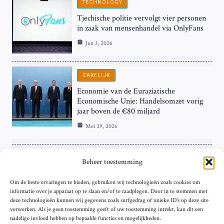
TECHNOLOGY
Tjechische politie vervolgt vier personen
in zaak van mensenhandel via OnlyFans
Jun 3, 2026
ZAKELIJK
Economie van de Euraziatische
Economische Unie: Handelsomzet vorig
jaar boven de €80 miljard
Mei 29, 2026
ZAKELIJK
Beheer toestemming
ECB Renteverhoging in de Schijnwerpers:
Om de beste ervaringen te bieden, gebruiken wij technologieën zoals cookies om
Hardnekkige Inflatie bij de ‘Grote Vier’
informatie over je apparaat op te slaan en/of te raadplegen. Door in te stemmen met
van de Eurozone
deze technologieën kunnen wij gegevens zoals surfgedrag of unieke ID's op deze site
Mei 29, 2026
verwerken. Als je geen toestemming geeft of uw toestemming intrekt, kan dit een
nadelige invloed hebben op bepaalde functies en mogelijkheden.