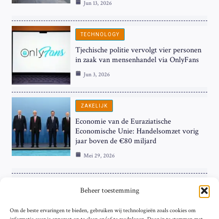
Jun 13, 2026
TECHNOLOGY
Tjechische politie vervolgt vier personen
in zaak van mensenhandel via OnlyFans
Jun 3, 2026
ZAKELIJK
Economie van de Euraziatische
Economische Unie: Handelsomzet vorig
jaar boven de €80 miljard
Mei 29, 2026
ZAKELIJK
Beheer toestemming
ECB Renteverhoging in de Schijnwerpers:
Om de beste ervaringen te bieden, gebruiken wij technologieën zoals cookies om
Hardnekkige Inflatie bij de ‘Grote Vier’