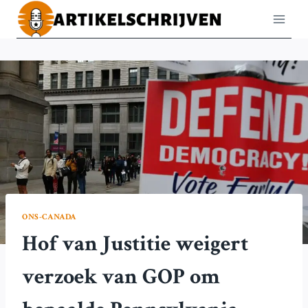
Doorgaan
naar
inhoud
ONS-CANADA
Hof van Justitie weigert
verzoek van GOP om