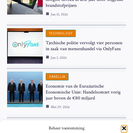
brandstofprijzen
Jun 13, 2026
TECHNOLOGY
Tjechische politie vervolgt vier personen
in zaak van mensenhandel via OnlyFans
Jun 3, 2026
ZAKELIJK
Economie van de Euraziatische
Economische Unie: Handelsomzet vorig
jaar boven de €80 miljard
Mei 29, 2026
ZAKELIJK
Beheer toestemming