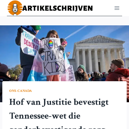
Doorgaan
naar
inhoud
ONS-CANADA
Hof van Justitie bevestigt
Tennessee-wet die