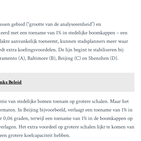
 tussen gebied (“grootte van de analyseeenheid”) en
cieerd met een toename van 1% in stedelijke boomkappen – een
vlakte aanvankelijk toeneemt, kunnen stadsplanners meer waar
 extra koelingsvoordelen. De lijn begint te stabiliseren bij
acramento (A), Baltimore (B), Beijing (C) en Shenzhen (D).
nks Beleid
ntie van stedelijke bomen toenam op grotere schalen. Maar het
ormaten. In Beijing bijvoorbeeld, verlaagt een toename van 1% in
 0,06 graden, terwijl een toename van 1% in de boomkappen op
rlagen. Het extra voordeel op grotere schalen lijkt te komen van
en grotere koelcapaciteit hebben.