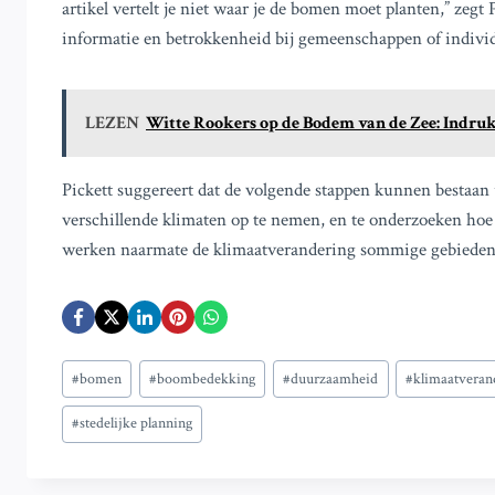
artikel vertelt je niet waar je de bomen moet planten,” zegt P
informatie en betrokkenheid bij gemeenschappen of individ
LEZEN
Witte Rookers op de Bodem van de Zee: Indr
Pickett suggereert dat de volgende stappen kunnen bestaan
verschillende klimaten op te nemen, en te onderzoeken hoe
werken naarmate de klimaatverandering sommige gebieden 
Bericht
#
bomen
#
boombedekking
#
duurzaamheid
#
klimaatveran
tags:
#
stedelijke planning