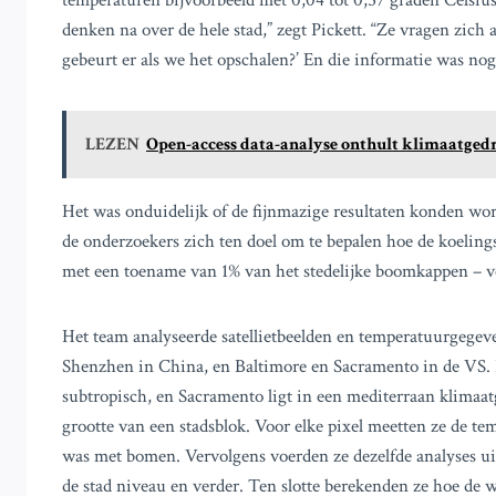
temperaturen bijvoorbeeld met 0,04 tot 0,57 graden Celsius
denken na over de hele stad,” zegt Pickett. “Ze vragen zic
gebeurt er als we het opschalen?’ En die informatie was nog
LEZEN
Open-access data-analyse onthult klimaatged
Het was onduidelijk of de fijnmazige resultaten konden wor
de onderzoekers zich ten doel om te bepalen hoe de koeling
met een toename van 1% van het stedelijke boomkappen – ve
Het team analyseerde satellietbeelden en temperatuurgegeve
Shenzhen in China, en Baltimore en Sacramento in de VS. 
subtropisch, en Sacramento ligt in een mediterraan klimaatg
grootte van een stadsblok. Voor elke pixel meetten ze de t
was met bomen. Vervolgens voerden ze dezelfde analyses uit 
de stad niveau en verder. Ten slotte berekenden ze hoe de 