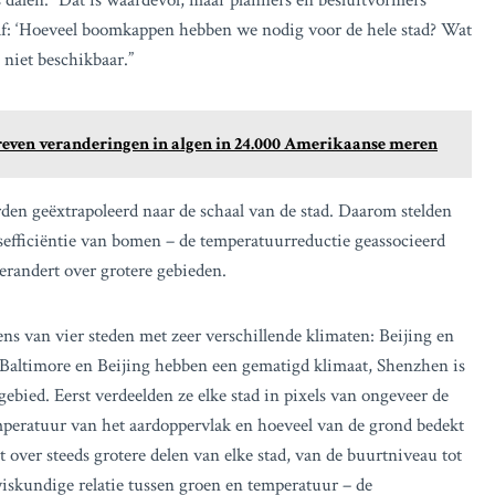
 dalen. “Dat is waardevol, maar planners en besluitvormers
h af: ‘Hoeveel boomkappen hebben we nodig voor de hele stad? Wat
 niet beschikbaar.”
reven veranderingen in algen in 24.000 Amerikaanse meren
den geëxtrapoleerd naar de schaal van de stad. Daarom stelden
sefficiëntie van bomen – de temperatuurreductie geassocieerd
randert over grotere gebieden.
ns van vier steden met zeer verschillende klimaten: Beijing en
Baltimore en Beijing hebben een gematigd klimaat, Shenzhen is
ebied. Eerst verdeelden ze elke stad in pixels van ongeveer de
emperatuur van het aardoppervlak en hoeveel van de grond bedekt
over steeds grotere delen van elke stad, van de buurtniveau tot
wiskundige relatie tussen groen en temperatuur – de