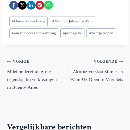
Bericht
#
klimaatverandering
#
Madden-Julian Oscillatie
tags:
#
oneven oceaanopwarming
#
propagatie
#
weerpatronen
Bericht
VORIGE
VOLGENDE
Milei ondervindt grote
Alcaraz Verslaat Sinner en
navigatie
tegenslag bij verkiezingen
Wint US Open in Vier Sets
in Buenos Aires
Vergelijkbare berichten