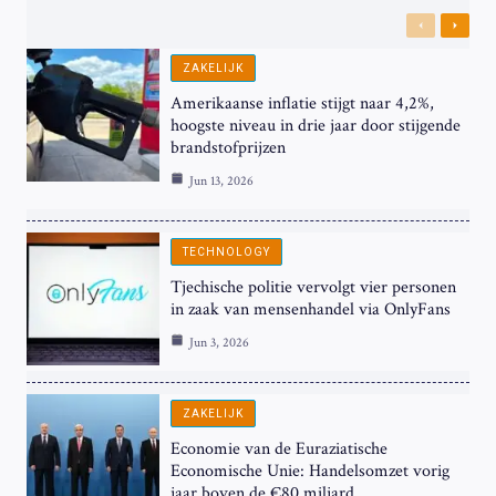
Previous
Next
ZAKELIJK
Amerikaanse inflatie stijgt naar 4,2%,
hoogste niveau in drie jaar door stijgende
brandstofprijzen
Jun 13, 2026
TECHNOLOGY
Tjechische politie vervolgt vier personen
in zaak van mensenhandel via OnlyFans
Jun 3, 2026
ZAKELIJK
Economie van de Euraziatische
Economische Unie: Handelsomzet vorig
jaar boven de €80 miljard