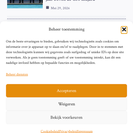
Mei 29, 2026
ZAKELIJK
Beheer toestemming
ECB Renteverhoging in de Schijnwerpers:
Om de beste ervaringen te bieden, gebruiken wij technologieën zoals cookies om
Hardnekkige Inflatie bij de ‘Grote Vier’
informatie over je apparaat op te slaan en/of te raadplegen. Door in te stemmen met
van de Eurozone
deze technologieën kunnen wij gegevens zoals surfgedrag of unieke ID's op deze site
Mei 29, 2026
verwerken. Als je geen toestemming geeft of uw toestemming intrekt, kan dit een
nadelige invloed hebben op bepaalde functies en mogelijkheden.
Beheer diensten
Accepteren
Sitemap
Contact
Privacybeleid (EU)
Impressum
Weigeren
Cookiebeleid (EU)
Bekijk voorkeuren
© 2026 artikelschrijven.nl
Cookiebeleid
Privacybeleid
Impressum