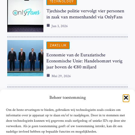
TECHNOLOGY
Tjechische politie vervolgt vier personen
in zaak van mensenhandel via OnlyFans
Jun 3, 2026
ZAKELIJK
Economie van de Euraziatische
Economische Unie: Handelsomzet vorig
jaar boven de €80 miljard
Mei 29, 2026
ZAKELIJK
Beheer toestemming
ECB Renteverhoging in de Schijnwerpers:
Om de beste ervaringen te bieden, gebruiken wij technologieën zoals cookies om
Hardnekkige Inflatie bij de ‘Grote Vier’
informatie over je apparaat op te slaan en/of te raadplegen. Door in te stemmen met
van de Eurozone
deze technologieën kunnen wij gegevens zoals surfgedrag of unieke ID's op deze site
Mei 29, 2026
verwerken. Als je geen toestemming geeft of uw toestemming intrekt, kan dit een
nadelige invloed hebben op bepaalde functies en mogelijkheden.