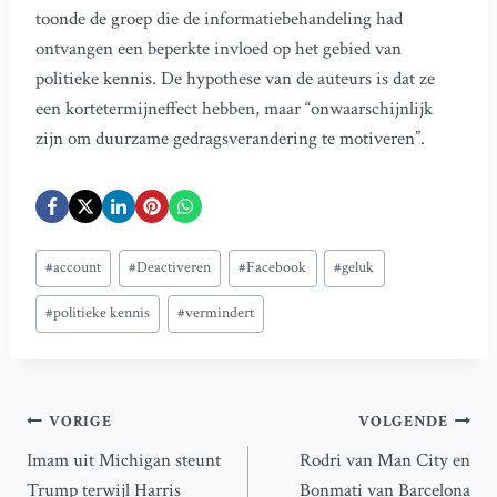
toonde de groep die de informatiebehandeling had
ontvangen een beperkte invloed op het gebied van
politieke kennis. De hypothese van de auteurs is dat ze
een kortetermijneffect hebben, maar “onwaarschijnlijk
zijn om duurzame gedragsverandering te motiveren”.
Bericht
#
account
#
Deactiveren
#
Facebook
#
geluk
tags:
#
politieke kennis
#
vermindert
Bericht
VORIGE
VOLGENDE
Imam uit Michigan steunt
Rodri van Man City en
navigatie
Trump terwijl Harris
Bonmati van Barcelona