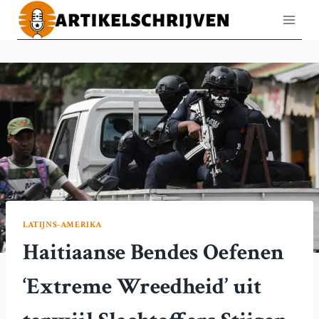
Doorgaan
naar
inhoud
LATIJNS-AMERIKA
Haitiaanse Bendes Oefenen
‘Extreme Wreedheid’ uit