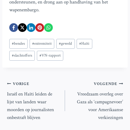
ondersteunen, en drong aan op handhaving van het
wapenembargo.
Bericht
#
bendes
#
extremiteit
#
geweld
#
Haïti
tags:
#
slachtoffers
#
VN-rapport
Bericht
VORIGE
VOLGENDE
Israël en Haïti leiden de
Vreedzaam overleg over
navigatie
lijst van landen waar
Gaza als ‘campagnevoer’
moorden op journalisten
voor Amerikaanse
onbestraft blijven
verkiezingen