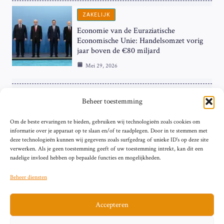
ZAKELIJK
Economie van de Euraziatische
Economische Unie: Handelsomzet vorig
jaar boven de €80 miljard
Mei 29, 2026
ZAKELIJK
Beheer toestemming
ECB Renteverhoging in de Schijnwerpers:
Om de beste ervaringen te bieden, gebruiken wij technologieën zoals cookies om
Hardnekkige Inflatie bij de ‘Grote Vier’
informatie over je apparaat op te slaan en/of te raadplegen. Door in te stemmen met
van de Eurozone
deze technologieën kunnen wij gegevens zoals surfgedrag of unieke ID's op deze site
Mei 29, 2026
verwerken. Als je geen toestemming geeft of uw toestemming intrekt, kan dit een
nadelige invloed hebben op bepaalde functies en mogelijkheden.
Beheer diensten
Accepteren
Sitemap
Contact
Privacybeleid (EU)
Impressum