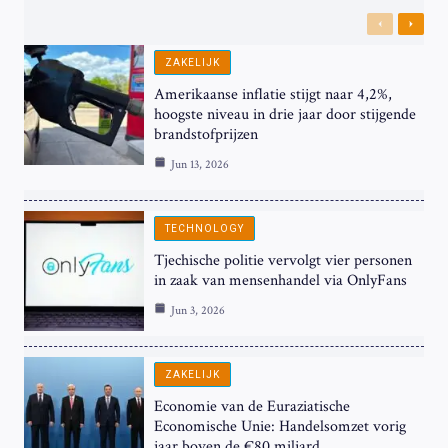
Previous
Next
ZAKELIJK
Amerikaanse inflatie stijgt naar 4,2%,
hoogste niveau in drie jaar door stijgende
brandstofprijzen
Jun 13, 2026
TECHNOLOGY
Tjechische politie vervolgt vier personen
in zaak van mensenhandel via OnlyFans
Jun 3, 2026
ZAKELIJK
Economie van de Euraziatische
Economische Unie: Handelsomzet vorig
jaar boven de €80 miljard