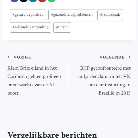
Bericht
#
gerard depardieu
#
gezondheidsproblemen
#
rechtszaak
tags:
#
seksuele aanranding
#
uitstel
Bericht
VORIGE
VOLGENDE
Klein Brits eiland in het
BHP geconfronteerd met
navigatie
Caribisch gebied profiteert
miljardenclaim in het VK
onverwachts van de AI-
om daminstorting in
boost
Brazilië in 2015
Vergelijkbare berichten