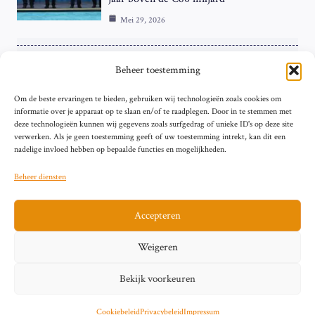
Mei 29, 2026
ZAKELIJK
Beheer toestemming
ECB Renteverhoging in de Schijnwerpers:
Om de beste ervaringen te bieden, gebruiken wij technologieën zoals cookies om
Hardnekkige Inflatie bij de ‘Grote Vier’
informatie over je apparaat op te slaan en/of te raadplegen. Door in te stemmen met
van de Eurozone
deze technologieën kunnen wij gegevens zoals surfgedrag of unieke ID's op deze site
Mei 29, 2026
verwerken. Als je geen toestemming geeft of uw toestemming intrekt, kan dit een
nadelige invloed hebben op bepaalde functies en mogelijkheden.
Beheer diensten
Accepteren
Sitemap
Contact
Privacybeleid (EU)
Impressum
Weigeren
Cookiebeleid (EU)
Bekijk voorkeuren
© 2026 artikelschrijven.nl
Cookiebeleid
Privacybeleid
Impressum