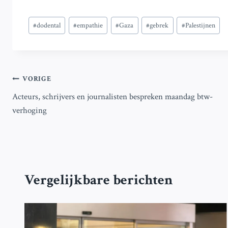
Bericht
#
dodental
#
empathie
#
Gaza
#
gebrek
#
Palestijnen
tags:
Bericht
VORIGE
Acteurs, schrijvers en journalisten bespreken maandag btw-
navigatie
verhoging
Vergelijkbare berichten