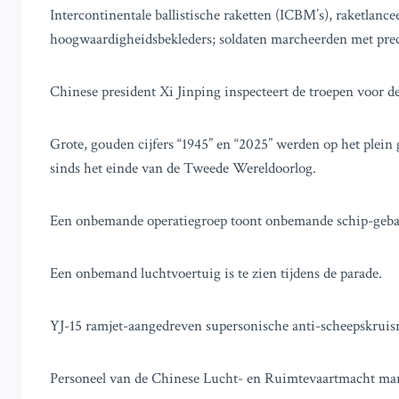
Intercontinentale ballistische raketten (ICBM’s), raketlance
hoogwaardigheidsbekleders; soldaten marcheerden met preci
Chinese president Xi Jinping inspecteert de troepen voor de
Grote, gouden cijfers “1945” en “2025” werden op het plein g
sinds het einde van de Tweede Wereldoorlog.
Een onbemande operatiegroep toont onbemande schip-gebase
Een onbemand luchtvoertuig is te zien tijdens de parade.
YJ-15 ramjet-aangedreven supersonische anti-scheepskruisr
Personeel van de Chinese Lucht- en Ruimtevaartmacht march