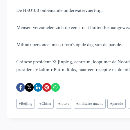
De HSU100 onbemande onderwatervoertuig.
Mensen verzamelen zich op een straat buiten het aangewezen
Militair personeel maakt foto’s op de dag van de parade.
Chinese president Xi Jinping, centrum, loopt met de Noord
president Vladimir Putin, links, naar een receptie na de mil
Bericht
#
Beijing
#
China
#
foto's
#
militaire macht
#
parade
tags: