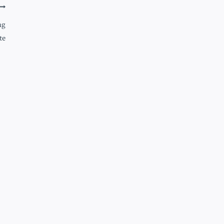
ng
te