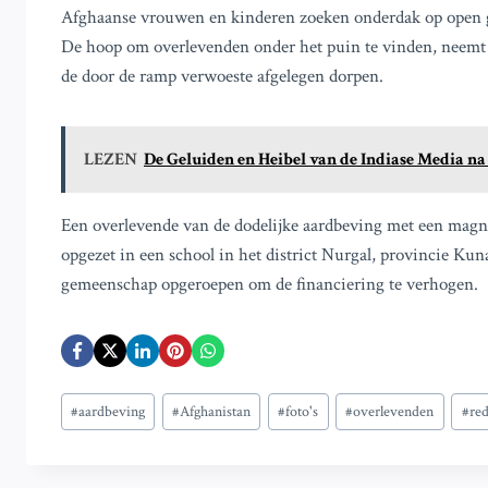
Afghaanse vrouwen en kinderen zoeken onderdak op open gr
De hoop om overlevenden onder het puin te vinden, neemt sn
de door de ramp verwoeste afgelegen dorpen.
LEZEN
De Geluiden en Heibel van de Indiase Media n
Een overlevende van de dodelijke aardbeving met een magni
opgezet in een school in het district Nurgal, provincie Ku
gemeenschap opgeroepen om de financiering te verhogen.
Bericht
#
aardbeving
#
Afghanistan
#
foto's
#
overlevenden
#
re
tags: