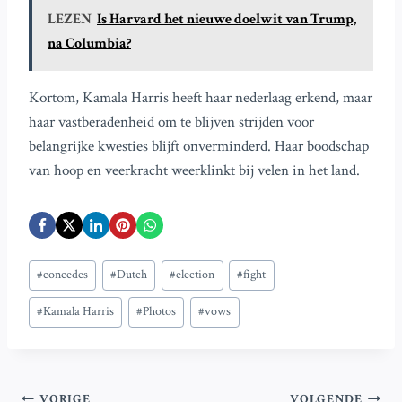
LEZEN
Is Harvard het nieuwe doelwit van Trump,
na Columbia?
Kortom, Kamala Harris heeft haar nederlaag erkend, maar
haar vastberadenheid om te blijven strijden voor
belangrijke kwesties blijft onverminderd. Haar boodschap
van hoop en veerkracht weerklinkt bij velen in het land.
Bericht
#
concedes
#
Dutch
#
election
#
fight
tags:
#
Kamala Harris
#
Photos
#
vows
VORIGE
VOLGENDE