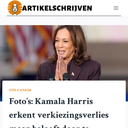
Doorgaan
naar
inhoud
ONS-CANADA
Foto’s: Kamala Harris
erkent verkiezingsverlies