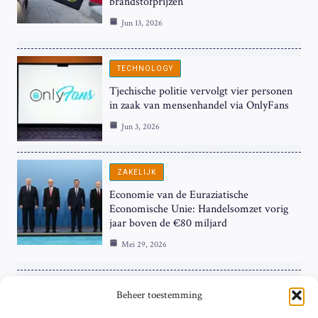
brandstofprijzen
Jun 13, 2026
TECHNOLOGY
Tjechische politie vervolgt vier personen
in zaak van mensenhandel via OnlyFans
Jun 3, 2026
ZAKELIJK
Economie van de Euraziatische
Economische Unie: Handelsomzet vorig
jaar boven de €80 miljard
Mei 29, 2026
ZAKELIJK
Beheer toestemming
ECB Renteverhoging in de Schijnwerpers: