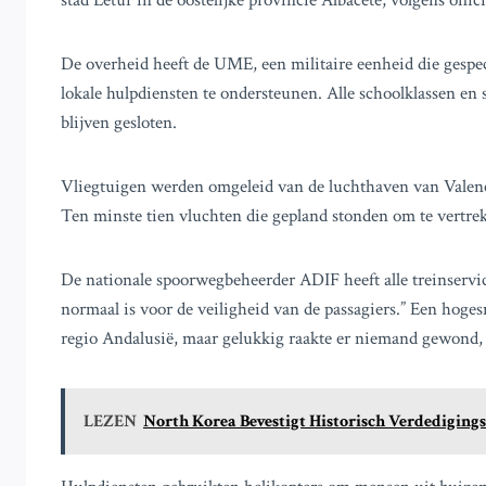
stad Letur in de oostelijke provincie Albacete, volgens offic
De overheid heeft de UME, een militaire eenheid die gespec
lokale hulpdiensten te ondersteunen. Alle schoolklassen e
blijven gesloten.
Vliegtuigen werden omgeleid van de luchthaven van Valenc
Ten minste tien vluchten die gepland stonden om te vertre
De nationale spoorwegbeheerder ADIF heeft alle treinservice
normaal is voor de veiligheid van de passagiers.” Een hoges
regio Andalusië, maar gelukkig raakte er niemand gewond, 
LEZEN
North Korea Bevestigt Historisch Verdedigin