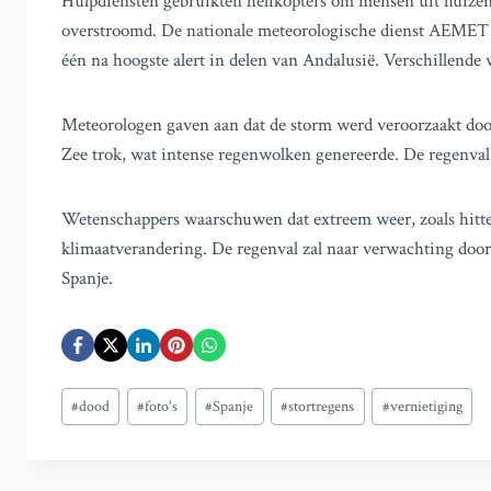
Hulpdiensten gebruikten helikopters om mensen uit huizen e
overstroomd. De nationale meteorologische dienst AEMET he
één na hoogste alert in delen van Andalusië. Verschillende 
Meteorologen gaven aan dat de storm werd veroorzaakt doo
Zee trok, wat intense regenwolken genereerde. De regenval
Wetenschappers waarschuwen dat extreem weer, zoals hitteg
klimaatverandering. De regenval zal naar verwachting door
Spanje.
Bericht
#
dood
#
foto's
#
Spanje
#
stortregens
#
vernietiging
tags: