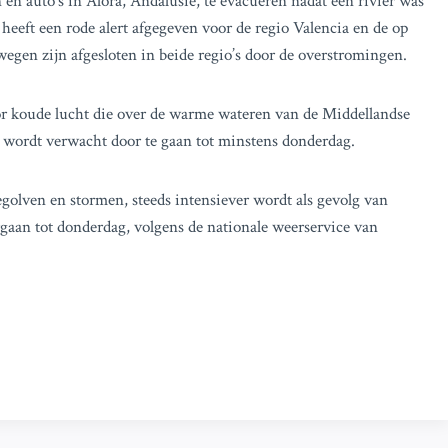
n auto’s in Alora, Andalusië, te evacueren nadat een rivier was
eft een rode alert afgegeven voor de regio Valencia en de op
wegen zijn afgesloten in beide regio’s door de overstromingen.
r koude lucht die over de warme wateren van de Middellandse
 wordt verwacht door te gaan tot minstens donderdag.
olven en stormen, steeds intensiever wordt als gevolg van
gaan tot donderdag, volgens de nationale weerservice van