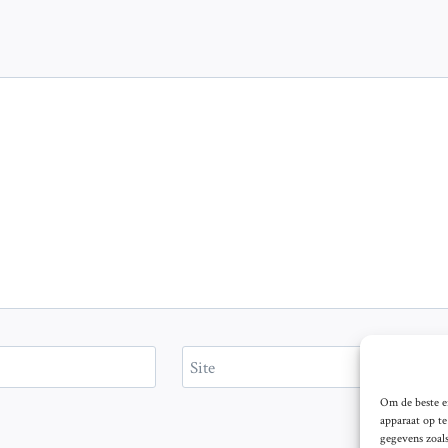
Site
Om de beste er
apparaat op t
gegevens zoals