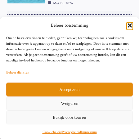
Mei 29, 2026
ZAKELIJK
Beheer toestemming
ECB Renteverhoging in de Schijnwerpers:
Om de beste ervaringen te bieden, gebruiken wij technologieën zoals cookies om
Hardnekkige Inflatie bij de ‘Grote Vier’
informatie over je apparaat op te slaan en/of te raadplegen. Door in te stemmen met
van de Eurozone
deze technologieën kunnen wij gegevens zoals surfgedrag of unieke ID's op deze site
Mei 29, 2026
verwerken. Als je geen toestemming geeft of uw toestemming intrekt, kan dit een
nadelige invloed hebben op bepaalde functies en mogelijkheden.
Beheer diensten
Accepteren
Sitemap
Contact
Privacybeleid (EU)
Impressum
Weigeren
Cookiebeleid (EU)
Bekijk voorkeuren
© 2026 artikelschrijven.nl
Cookiebeleid
Privacybeleid
Impressum