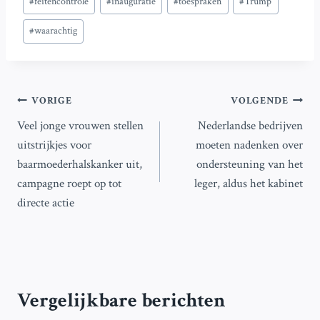
#
feitencontrole
#
inauguratie
#
toespraken
#
Trump
tags:
#
waarachtig
Bericht
VORIGE
VOLGENDE
Veel jonge vrouwen stellen
Nederlandse bedrijven
navigatie
uitstrijkjes voor
moeten nadenken over
baarmoederhalskanker uit,
ondersteuning van het
campagne roept op tot
leger, aldus het kabinet
directe actie
Vergelijkbare berichten