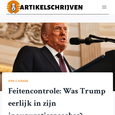
Doorgaan
naar
inhoud
ONS-CANADA
Feitencontrole: Was Trump
eerlijk in zijn