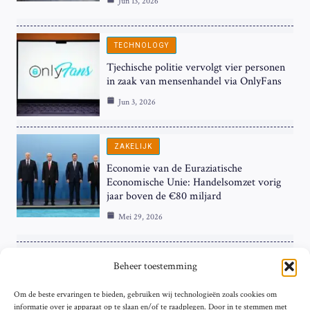
Jun 13, 2026
TECHNOLOGY
Tjechische politie vervolgt vier personen
in zaak van mensenhandel via OnlyFans
Jun 3, 2026
ZAKELIJK
Economie van de Euraziatische
Economische Unie: Handelsomzet vorig
jaar boven de €80 miljard
Mei 29, 2026
ZAKELIJK
Beheer toestemming
ECB Renteverhoging in de Schijnwerpers:
Om de beste ervaringen te bieden, gebruiken wij technologieën zoals cookies om
Hardnekkige Inflatie bij de ‘Grote Vier’
informatie over je apparaat op te slaan en/of te raadplegen. Door in te stemmen met