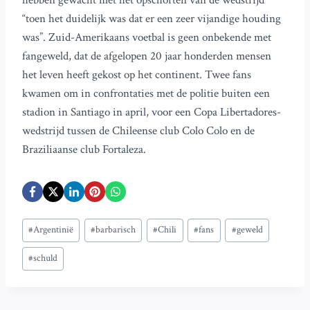
hebben gewacht met het opschorten van de wedstrijd
“toen het duidelijk was dat er een zeer vijandige houding
was”. Zuid-Amerikaans voetbal is geen onbekende met
fangeweld, dat de afgelopen 20 jaar honderden mensen
het leven heeft gekost op het continent. Twee fans
kwamen om in confrontaties met de politie buiten een
stadion in Santiago in april, voor een Copa Libertadores-
wedstrijd tussen de Chileense club Colo Colo en de
Braziliaanse club Fortaleza.
Bericht
#
Argentinië
#
barbarisch
#
Chili
#
fans
#
geweld
tags:
#
schuld