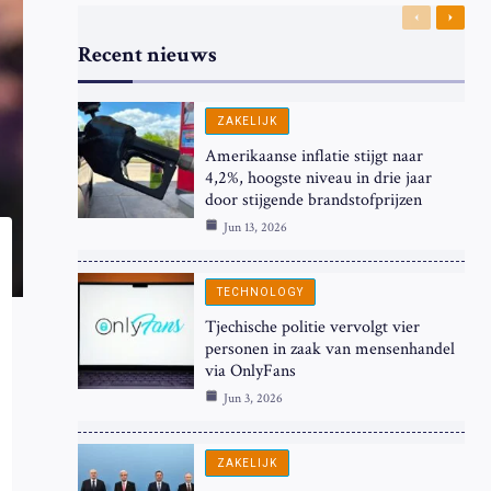
Previous
Next
Recent nieuws
ZAKELIJK
Amerikaanse inflatie stijgt naar
4,2%, hoogste niveau in drie jaar
door stijgende brandstofprijzen
Jun 13, 2026
TECHNOLOGY
Tjechische politie vervolgt vier
personen in zaak van mensenhandel
via OnlyFans
Jun 3, 2026
ZAKELIJK