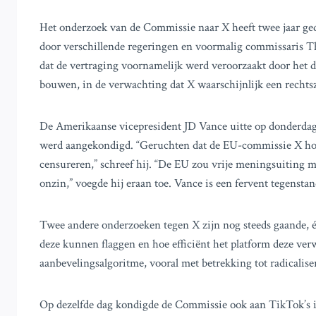
Het onderzoek van de Commissie naar X heeft twee jaar ged
door verschillende regeringen en voormalig commissaris Th
dat de vertraging voornamelijk werd veroorzaakt door het d
bouwen, in de verwachting dat X waarschijnlijk een recht
De Amerikaanse vicepresident JD Vance uitte op donderdag 
werd aangekondigd. “Geruchten dat de EU-commissie X hond
censureren,” schreef hij. “De EU zou vrije meningsuiting 
onzin,” voegde hij eraan toe. Vance is een fervent tegenstan
Twee andere onderzoeken tegen X zijn nog steeds gaande, é
deze kunnen flaggen en hoe efficiënt het platform deze ver
aanbevelingsalgoritme, vooral met betrekking tot radicalis
Op dezelfde dag kondigde de Commissie ook aan TikTok’s i