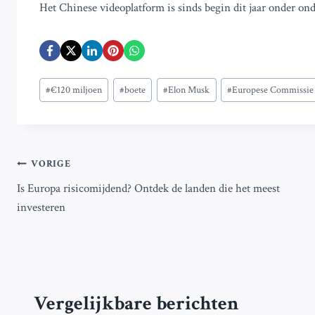
Het Chinese videoplatform is sinds begin dit jaar onder ond
Bericht
#
€120 miljoen
#
boete
#
Elon Musk
#
Europese Commissie
tags:
Bericht
VORIGE
Is Europa risicomijdend? Ontdek de landen die het meest
navigatie
investeren
Vergelijkbare berichten