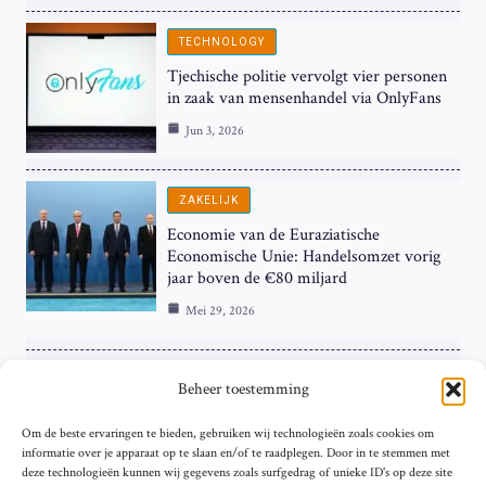
TECHNOLOGY
Tjechische politie vervolgt vier personen
in zaak van mensenhandel via OnlyFans
Jun 3, 2026
ZAKELIJK
Economie van de Euraziatische
Economische Unie: Handelsomzet vorig
jaar boven de €80 miljard
Mei 29, 2026
ZAKELIJK
Beheer toestemming
ECB Renteverhoging in de Schijnwerpers:
Om de beste ervaringen te bieden, gebruiken wij technologieën zoals cookies om
Hardnekkige Inflatie bij de ‘Grote Vier’
informatie over je apparaat op te slaan en/of te raadplegen. Door in te stemmen met
van de Eurozone
deze technologieën kunnen wij gegevens zoals surfgedrag of unieke ID's op deze site