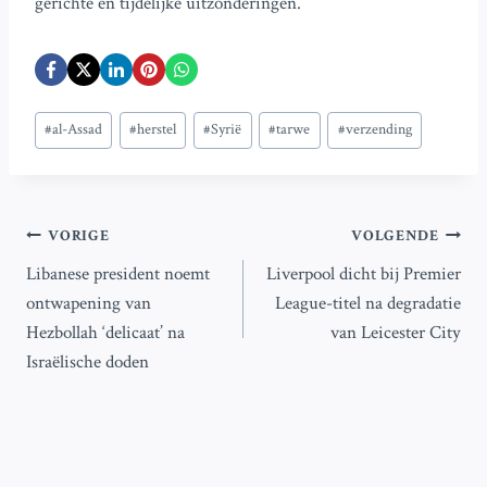
gerichte en tijdelijke uitzonderingen.
Bericht
#
al-Assad
#
herstel
#
Syrië
#
tarwe
#
verzending
tags:
Bericht
VORIGE
VOLGENDE
Libanese president noemt
Liverpool dicht bij Premier
navigatie
ontwapening van
League-titel na degradatie
Hezbollah ‘delicaat’ na
van Leicester City
Israëlische doden