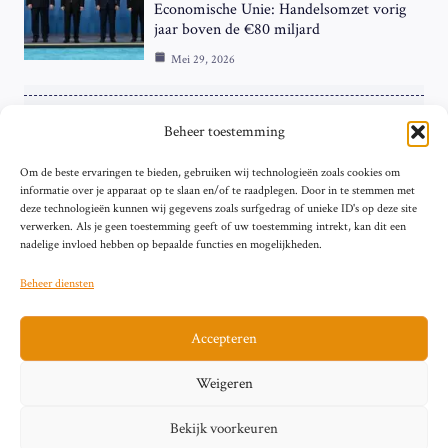
Economische Unie: Handelsomzet vorig
jaar boven de €80 miljard
Mei 29, 2026
ZAKELIJK
Beheer toestemming
ECB Renteverhoging in de Schijnwerpers:
Om de beste ervaringen te bieden, gebruiken wij technologieën zoals cookies om
Hardnekkige Inflatie bij de ‘Grote Vier’
informatie over je apparaat op te slaan en/of te raadplegen. Door in te stemmen met
van de Eurozone
deze technologieën kunnen wij gegevens zoals surfgedrag of unieke ID's op deze site
Mei 29, 2026
verwerken. Als je geen toestemming geeft of uw toestemming intrekt, kan dit een
nadelige invloed hebben op bepaalde functies en mogelijkheden.
Beheer diensten
Accepteren
Sitemap
Contact
Privacybeleid (EU)
Impressum
Weigeren
Cookiebeleid (EU)
Bekijk voorkeuren
© 2026 artikelschrijven.nl