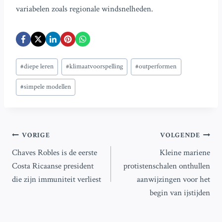
variabelen zoals regionale windsnelheden.
Bericht
#
diepe leren
#
klimaatvoorspelling
#
outperformen
tags:
#
simpele modellen
Bericht
VORIGE
VOLGENDE
Chaves Robles is de eerste
Kleine mariene
navigatie
Costa Ricaanse president
protistenschalen onthullen
die zijn immuniteit verliest
aanwijzingen voor het
begin van ijstijden