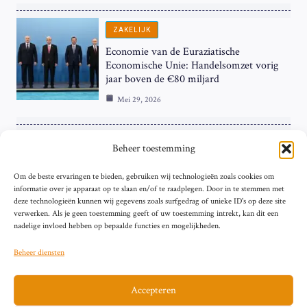
ZAKELIJK
Economie van de Euraziatische
Economische Unie: Handelsomzet vorig
jaar boven de €80 miljard
Mei 29, 2026
ZAKELIJK
Beheer toestemming
ECB Renteverhoging in de Schijnwerpers:
Om de beste ervaringen te bieden, gebruiken wij technologieën zoals cookies om
Hardnekkige Inflatie bij de ‘Grote Vier’
informatie over je apparaat op te slaan en/of te raadplegen. Door in te stemmen met
van de Eurozone
deze technologieën kunnen wij gegevens zoals surfgedrag of unieke ID's op deze site
Mei 29, 2026
verwerken. Als je geen toestemming geeft of uw toestemming intrekt, kan dit een
nadelige invloed hebben op bepaalde functies en mogelijkheden.
Beheer diensten
Accepteren
Sitemap
Contact
Privacybeleid (EU)
Impressum