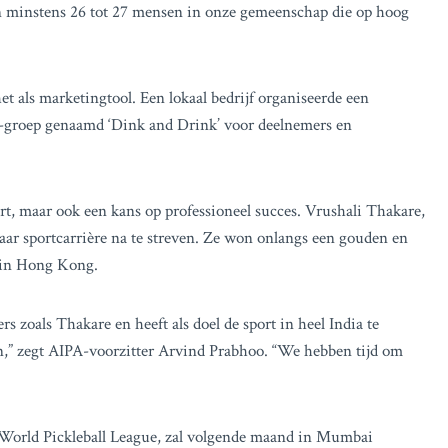
ijn minstens 26 tot 27 mensen in onze gemeenschap die op hoog
t als marketingtool. Een lokaal bedrijf organiseerde een
p-groep genaamd ‘Dink and Drink’ voor deelnemers en
sport, maar ook een kans op professioneel succes. Vrushali Thakare,
ar sportcarrière na te streven. Ze won onlangs een gouden en
 in Hong Kong.
s zoals Thakare en heeft als doel de sport in heel India te
en,” zegt AIPA-voorzitter Arvind Prabhoo. “We hebben tijd om
de World Pickleball League, zal volgende maand in Mumbai