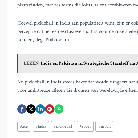
plaatsvinden, met zes teams die lokaal talent combineren me
Hoewel pickleball in India aan populariteit wint, zijn er oo
perceptie dat het een exclusieve sport is voor de rijke stedel
houden,” legt Prabhoo uit.
LEZEN
India en Pakistan in Strategische Standoff na
Nu pickleball in India steeds bekender wordt, fungeert het
voor ambitieuze atleten die dromen van wereldwijde erken
Bericht
#
ace
#
India
#
pickleball
#
sport
#
urban
tags: