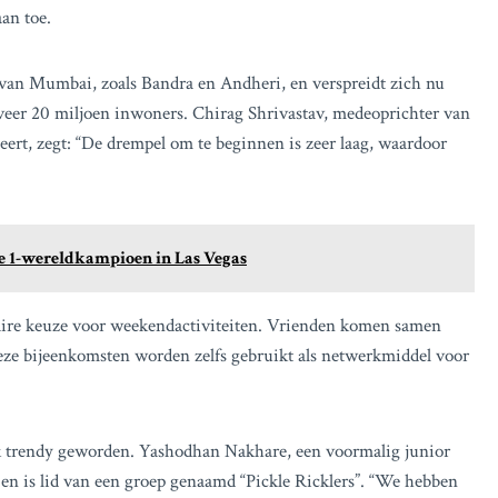
aan toe.
n van Mumbai, zoals Bandra en Andheri, en verspreidt zich nu
veer 20 miljoen inwoners. Chirag Shrivastav, medeoprichter van
seert, zegt: “De drempel om te beginnen is zeer laag, waardoor
e 1-wereldkampioen in Las Vegas
ulaire keuze voor weekendactiviteiten. Vrienden komen samen
 Deze bijeenkomsten worden zelfs gebruikt als netwerkmiddel voor
 ook trendy geworden. Yashodhan Nakhare, een voormalig junior
t en is lid van een groep genaamd “Pickle Ricklers”. “We hebben