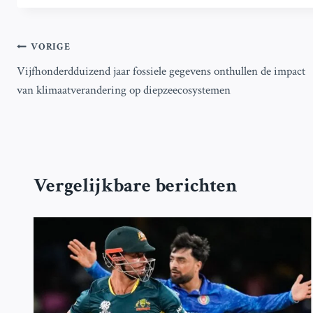
Bericht
VORIGE
Vijfhonderdduizend jaar fossiele gegevens onthullen de impact
navigatie
van klimaatverandering op diepzeecosystemen
Vergelijkbare berichten