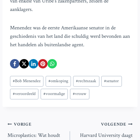
van enkele van Uribe’s zakenpartners, zeiden de
aanklagers.
Menendez was de eerste Amerikaanse senator in de
geschiedenis van het land die schuldig werd bevonden aan
het handelen als buitenlandse agent.
Bericht
#
Bob Menendez
#
omkoping
#
rechtszaak
#
senator
tags:
#
veroordeeld
#
voormalige
#
vrouw
Bericht
VORIGE
VOLGENDE
Microplastics: Wat houdt
Harvard University daagt
navigatie