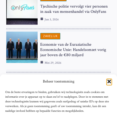
Tjechische politie vervolgt vier personen
in zaak van mensenhandel via OnlyFans
Jun 3, 2026
ZAKELIJK
Economie van de Euraziatische
Economische Unie: Handelsomzet vorig
jaar boven de €80 miljard
Mei 29, 2026
ZAKELIJK
Beheer toestemming
ECB Renteverhoging in de Schijnwerpers:
Om de beste ervaringen te bieden, gebruiken wij technologieën zoals cookies om
Hardnekkige Inflatie bij de ‘Grote Vier’
informatie over je apparaat op te slaan en/of te raadplegen. Door in te stemmen met
van de Eurozone
deze technologieën kunnen wij gegevens zoals surfgedrag of unieke ID's op deze site
Mei 29, 2026
verwerken. Als je geen toestemming geeft of uw toestemming intrekt, kan dit een
nadelige invloed hebben op bepaalde functies en mogelijkheden.