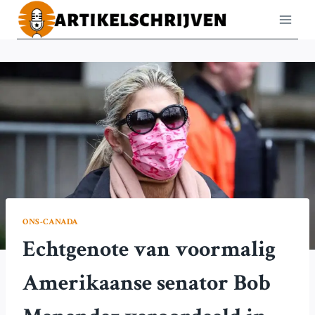
Doorgaan
naar
inhoud
ONS-CANADA
Echtgenote van voormalig
Amerikaanse senator Bob