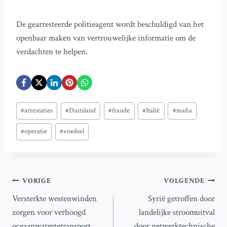
De gearresteerde politieagent wordt beschuldigd van het
openbaar maken van vertrouwelijke informatie om de
verdachten te helpen.
Bericht
#
arrestaties
#
Duitsland
#
fraude
#
Italië
#
mafia
tags:
#
operatie
#
voedsel
Bericht
VORIGE
VOLGENDE
Versterkte westenwinden
Syrië getroffen door
navigatie
zorgen voor verhoogd
landelijke stroomuitval
oceaanwarmtetransport
door netwerktechnische