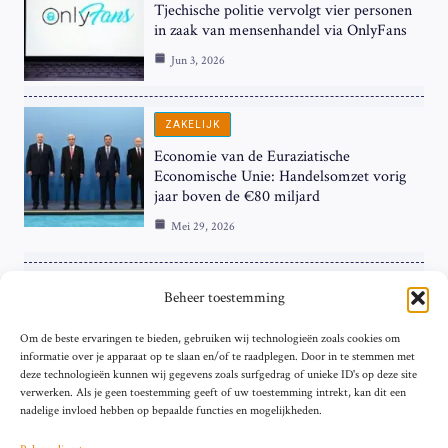
Tjechische politie vervolgt vier personen
in zaak van mensenhandel via OnlyFans
Jun 3, 2026
ZAKELIJK
Economie van de Euraziatische
Economische Unie: Handelsomzet vorig
jaar boven de €80 miljard
Mei 29, 2026
ZAKELIJK
Beheer toestemming
ECB Renteverhoging in de Schijnwerpers:
Om de beste ervaringen te bieden, gebruiken wij technologieën zoals cookies om
Hardnekkige Inflatie bij de ‘Grote Vier’
informatie over je apparaat op te slaan en/of te raadplegen. Door in te stemmen met
van de Eurozone
deze technologieën kunnen wij gegevens zoals surfgedrag of unieke ID's op deze site
Mei 29, 2026
verwerken. Als je geen toestemming geeft of uw toestemming intrekt, kan dit een
nadelige invloed hebben op bepaalde functies en mogelijkheden.