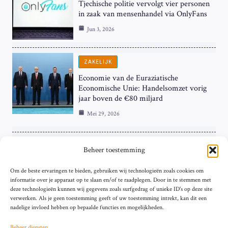
Tjechische politie vervolgt vier personen
in zaak van mensenhandel via OnlyFans
Jun 3, 2026
ZAKELIJK
Economie van de Euraziatische
Economische Unie: Handelsomzet vorig
jaar boven de €80 miljard
Mei 29, 2026
ZAKELIJK
Beheer toestemming
ECB Renteverhoging in de Schijnwerpers:
Om de beste ervaringen te bieden, gebruiken wij technologieën zoals cookies om
Hardnekkige Inflatie bij de ‘Grote Vier’
informatie over je apparaat op te slaan en/of te raadplegen. Door in te stemmen met
van de Eurozone
deze technologieën kunnen wij gegevens zoals surfgedrag of unieke ID's op deze site
Mei 29, 2026
verwerken. Als je geen toestemming geeft of uw toestemming intrekt, kan dit een
nadelige invloed hebben op bepaalde functies en mogelijkheden.
Beheer diensten