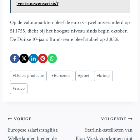
‘vertrouwenscrisis’?
Op de valutamarkten bleef de euro vrijwel onveranderd op
$1,1755, dicht bij het hoogste niveau sinds begin oktober.
De Duitse 10-jaars Bund-rente bleef stabiel op 2,85%.
Bericht
#
Duitse productie
#
Eurozone
#
groei
#
krimp
tags:
#
risico
Bericht
VORIGE
VOLGENDE
Europese salarisranglijst:
Starlink-satellieten van
navigatie
Welke landen bieden de
Elon Musk voorkomen nipt