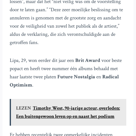
lossen”, maar dat het “niet veilig was om de voorstelling
door te laten gaan.” “Deze zeer moeilijke beslissing om te
annuleren is genomen met de grootste zorg en aandacht
voor de veiligheid van zowel het publiek als de artiest,”
aldus de verklaring, die zich verontschuldigde aan de
getroffen fans.
Lipa, 29, won eerder dit jaar een
Brit Award
voor beste
popact en heeft twee nummer één albums behaald met
haar laatste twee platen
Future Nostalgia
en
Radical
Optimism
.
LEZEN
Timothy West, 90-jarige acteur, overleden:
Een buitengewoon leven op en naast het podium
Er hebben recentelijk twee opmerkelijke incidenten