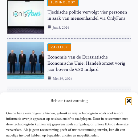
TECHNOLOGY
Tjechische politie vervolgt vier personen
in zaak van mensenhandel via OnlyFans
Jun 3, 2026
ZAKELIJK
Economie van de Euraziatische
Economische Unie: Handelsomzet vorig
jaar boven de €80 miljard
Mei 29, 2026
ZAKELIJK
Beheer toestemming
ECB Renteverhoging in de Schijnwerpers:
Om de beste ervaringen te bieden, gebruiken wij technologieën zoals cookies om
Hardnekkige Inflatie bij de ‘Grote Vier’
informatie over je apparaat op te slaan en/of te raadplegen. Door in te stemmen met
van de Eurozone
deze technologieën kunnen wij gegevens zoals surfgedrag of unieke ID's op deze site
Mei 29, 2026
verwerken. Als je geen toestemming geeft of uw toestemming intrekt, kan dit een
nadelige invloed hebben op bepaalde functies en mogelijkheden.