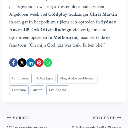
plaatsgevonden waarbij artiesten door podia vielen.
Afgelopen week viel
Coldplay
leadzanger
Chris Martin
in een gat in het podium tijdens een optreden in
Sydney
,
Australië
. Ook
Olivia Rodrigo
viel vorige maand
tijdens een optreden in
Melbourne
, maar vertelde de
fans toen: “Oh mijn God, dat was leuk. Ik ben oké.”
Bericht
#
annuleren
#
Dua Lipa
#
logistieke problemen
tags:
#
podium
#
tour
#
veiligheid
Bericht
VORIGE
VOLGENDE
VN waarschuwt voor
E-bike merk Stella Fietsen