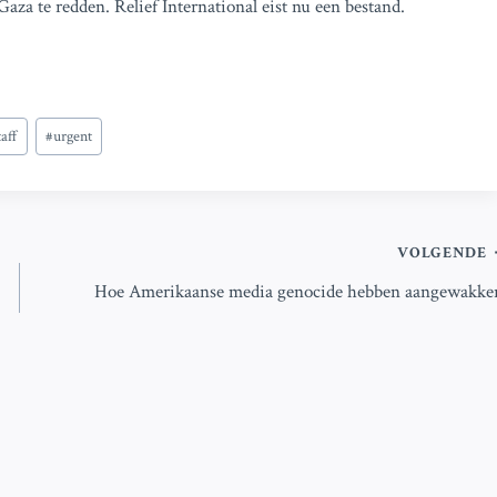
za te redden. Relief International eist nu een bestand.
taff
#
urgent
VOLGENDE
Hoe Amerikaanse media genocide hebben aangewakke