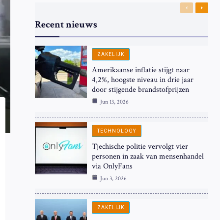
Previous
Next
Recent nieuws
ZAKELIJK
Amerikaanse inflatie stijgt naar
4,2%, hoogste niveau in drie jaar
door stijgende brandstofprijzen
Jun 13, 2026
TECHNOLOGY
Tjechische politie vervolgt vier
personen in zaak van mensenhandel
via OnlyFans
Jun 3, 2026
ZAKELIJK