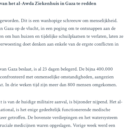
 van het al-Awda Ziekenhuis in Gaza te redden
 geworden. Dit is een wanhopige schreeuw om menselijkheid.
an Gaza op de vlucht, in een poging om te ontsnappen aan de
om hun huizen en tijdelijke schuilplaatsen te verlaten, laten ze
verwoesting doet denken aan enkele van de ergste conflicten in
an Gaza beslaat, is al 23 dagen belegerd. De bijna 400.000
geconfronteerd met onmenselijke omstandigheden, aangezien
eikt. In drie weken tijd zijn meer dan 800 mensen omgekomen.
 is van de huidige militaire aanval, is bijzonder nijpend. Het al-
tional, is het enige gedeeltelijk functionerende medische
e keer getroffen. De bovenste verdiepingen en het watersysteem
 cruciale medicijnen waren opgeslagen. Vorige week werd een