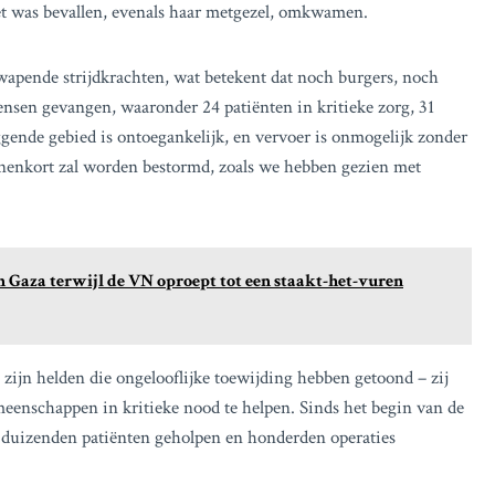
et was bevallen, evenals haar metgezel, omkwamen.
gewapende strijdkrachten, wat betekent dat noch burgers, noch
mensen gevangen, waaronder 24 patiënten in kritieke zorg, 31
ende gebied is ontoegankelijk, en vervoer is onmogelijk zonder
nnenkort zal worden bestormd, zoals we hebben gezien met
in Gaza terwijl de VN oproept tot een staakt-het-vuren
 zijn helden die ongelooflijke toewijding hebben getoond – zij
eenschappen in kritieke nood te helpen. Sinds het begin van de
e duizenden patiënten geholpen en honderden operaties