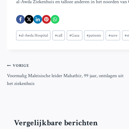
al-Awda Ziekenhuis en talloze anderen in het noorden van Ga
Bericht
#
al-Awda Hospital
#
call
#
Gaza
#
patients
#
save
#
s
tags:
Bericht
VORIGE
Voormalig Maleisische leider Mahathir, 99 jaar, ontslagen uit
navigatie
het ziekenhuis
Vergelijkbare berichten