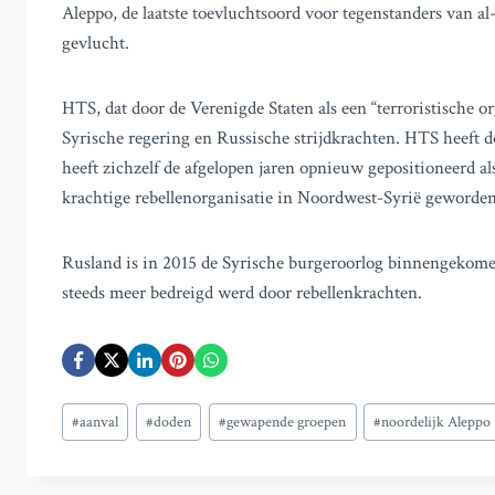
Aleppo, de laatste toevluchtsoord voor tegenstanders van al
gevlucht.
HTS, dat door de Verenigde Staten als een “terroristische or
Syrische regering en Russische strijdkrachten. HTS heeft 
heeft zichzelf de afgelopen jaren opnieuw gepositioneerd al
krachtige rebellenorganisatie in Noordwest-Syrië geworden
Rusland is in 2015 de Syrische burgeroorlog binnengekomen
steeds meer bedreigd werd door rebellenkrachten.
Bericht
#
aanval
#
doden
#
gewapende groepen
#
noordelijk Aleppo
tags: