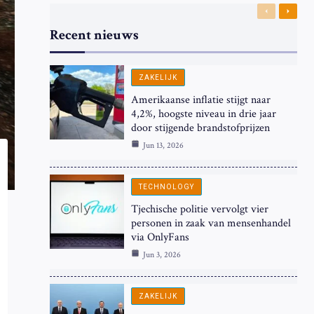
Previous
Next
Recent nieuws
ZAKELIJK
Amerikaanse inflatie stijgt naar
4,2%, hoogste niveau in drie jaar
door stijgende brandstofprijzen
Jun 13, 2026
TECHNOLOGY
Tjechische politie vervolgt vier
personen in zaak van mensenhandel
via OnlyFans
Jun 3, 2026
ZAKELIJK