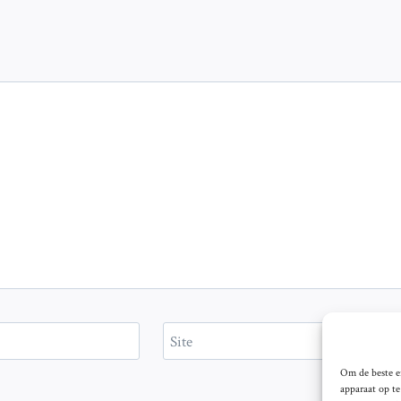
Site
Om de beste er
apparaat op t