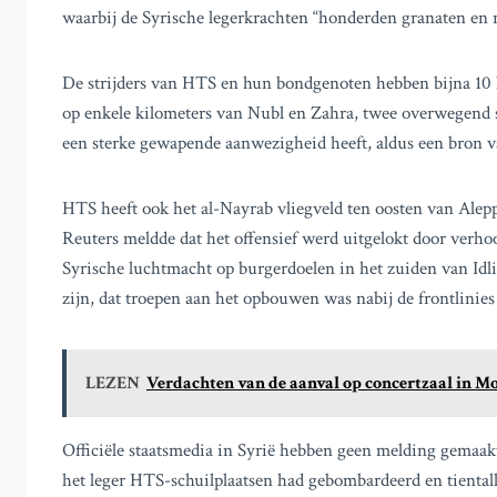
waarbij de Syrische legerkrachten “honderden granaten en r
De strijders van HTS en hun bondgenoten hebben bijna 10 
op enkele kilometers van Nubl en Zahra, twee overwegend s
een sterke gewapende aanwezigheid heeft, aldus een bron v
HTS heeft ook het al-Nayrab vliegveld ten oosten van Alepp
Reuters meldde dat het offensief werd uitgelokt door verh
Syrische luchtmacht op burgerdoelen in het zuiden van Idli
zijn, dat troepen aan het opbouwen was nabij de frontlini
LEZEN
Verdachten van de aanval op concertzaal in M
Officiële staatsmedia in Syrië hebben geen melding gemaak
het leger HTS-schuilplaatsen had gebombardeerd en tienta