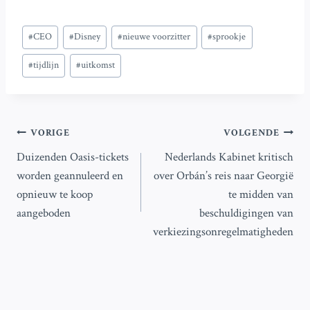
Bericht
#
CEO
#
Disney
#
nieuwe voorzitter
#
sprookje
tags:
#
tijdlijn
#
uitkomst
Bericht
VORIGE
VOLGENDE
Duizenden Oasis-tickets
Nederlands Kabinet kritisch
navigatie
worden geannuleerd en
over Orbán’s reis naar Georgië
opnieuw te koop
te midden van
aangeboden
beschuldigingen van
verkiezingsonregelmatigheden