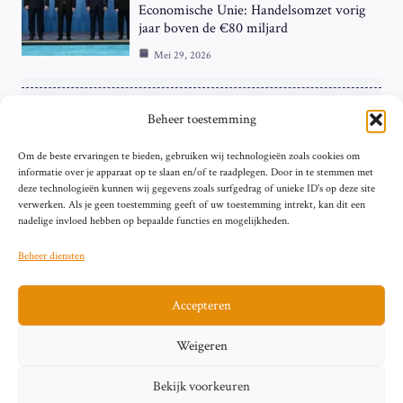
Economische Unie: Handelsomzet vorig
jaar boven de €80 miljard
Mei 29, 2026
ZAKELIJK
Beheer toestemming
ECB Renteverhoging in de Schijnwerpers:
Om de beste ervaringen te bieden, gebruiken wij technologieën zoals cookies om
Hardnekkige Inflatie bij de ‘Grote Vier’
informatie over je apparaat op te slaan en/of te raadplegen. Door in te stemmen met
van de Eurozone
deze technologieën kunnen wij gegevens zoals surfgedrag of unieke ID's op deze site
Mei 29, 2026
verwerken. Als je geen toestemming geeft of uw toestemming intrekt, kan dit een
nadelige invloed hebben op bepaalde functies en mogelijkheden.
Beheer diensten
Accepteren
Sitemap
Contact
Privacybeleid (EU)
Impressum
Weigeren
Cookiebeleid (EU)
Bekijk voorkeuren
© 2026 artikelschrijven.nl