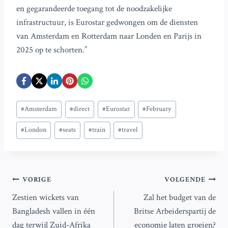
en gegarandeerde toegang tot de noodzakelijke
infrastructuur, is Eurostar gedwongen om de diensten
van Amsterdam en Rotterdam naar Londen en Parijs in
2025 op te schorten.”
Bericht
#
Amsterdam
#
direct
#
Eurostar
#
February
tags:
#
London
#
seats
#
train
#
travel
Bericht
VORIGE
VOLGENDE
Zestien wickets van
Zal het budget van de
navigatie
Bangladesh vallen in één
Britse Arbeiderspartij de
dag terwijl Zuid-Afrika
economie laten groeien?