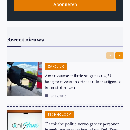
Abonneren
Recent nieuws
Previous
Next
ZAKELIJK
Amerikaanse inflatie stijgt naar 4,2%,
hoogste niveau in drie jaar door stijgende
brandstofprijzen
Jun 13, 2026
TECHNOLOGY
Tjechische politie vervolgt vier personen
in zaak van mensenhandel via OnlyFans