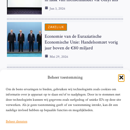
Jun 3, 2026
ZAKELIJK
Economie van de Euraziatische
Economische Unie: Handelsomzet vorig
jaar boven de €80 miljard
Mei 29, 2026
ZAKELIJK
Beheer toestemming
ECB Renteverhoging in de Schijnwerpers:
Om de beste ervaringen te bieden, gebruiken wij technologieën zoals cookies om
Hardnekkige Inflatie bij de ‘Grote Vier’
informatie over je apparaat op te slaan en/of te raadplegen. Door in te stemmen met
van de Eurozone
deze technologieën kunnen wij gegevens zoals surfgedrag of unieke ID's op deze site
Mei 29, 2026
verwerken. Als je geen toestemming geeft of uw toestemming intrekt, kan dit een
nadelige invloed hebben op bepaalde functies en mogelijkheden.
Beheer diensten