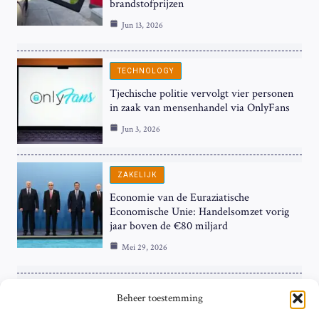
brandstofprijzen
Jun 13, 2026
TECHNOLOGY
Tjechische politie vervolgt vier personen
in zaak van mensenhandel via OnlyFans
Jun 3, 2026
ZAKELIJK
Economie van de Euraziatische
Economische Unie: Handelsomzet vorig
jaar boven de €80 miljard
Mei 29, 2026
ZAKELIJK
Beheer toestemming
ECB Renteverhoging in de Schijnwerpers: