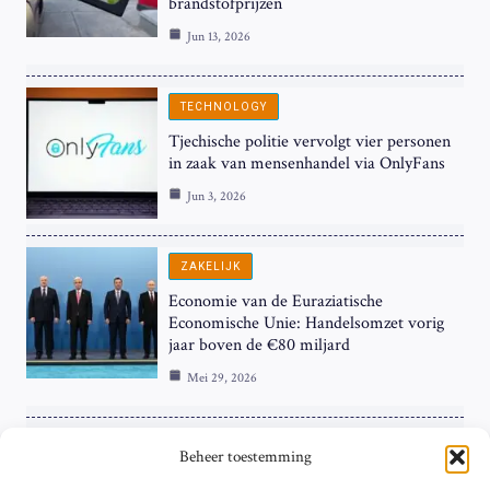
brandstofprijzen
Jun 13, 2026
TECHNOLOGY
Tjechische politie vervolgt vier personen
in zaak van mensenhandel via OnlyFans
Jun 3, 2026
ZAKELIJK
Economie van de Euraziatische
Economische Unie: Handelsomzet vorig
jaar boven de €80 miljard
Mei 29, 2026
ZAKELIJK
Beheer toestemming
ECB Renteverhoging in de Schijnwerpers: