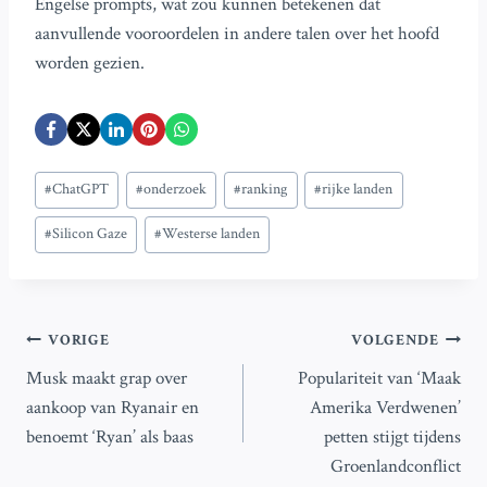
Engelse prompts, wat zou kunnen betekenen dat
aanvullende vooroordelen in andere talen over het hoofd
worden gezien.
Bericht
#
ChatGPT
#
onderzoek
#
ranking
#
rijke landen
tags:
#
Silicon Gaze
#
Westerse landen
Bericht
VORIGE
VOLGENDE
Musk maakt grap over
Populariteit van ‘Maak
navigatie
aankoop van Ryanair en
Amerika Verdwenen’
benoemt ‘Ryan’ als baas
petten stijgt tijdens
Groenlandconflict