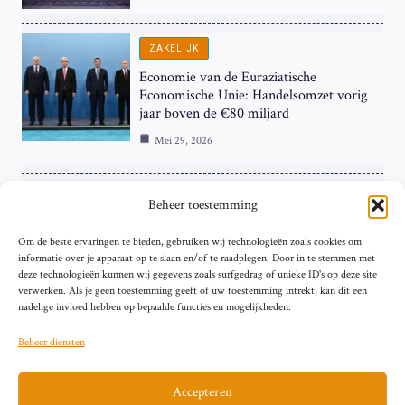
ZAKELIJK
Economie van de Euraziatische
Economische Unie: Handelsomzet vorig
jaar boven de €80 miljard
Mei 29, 2026
ZAKELIJK
Beheer toestemming
ECB Renteverhoging in de Schijnwerpers:
Om de beste ervaringen te bieden, gebruiken wij technologieën zoals cookies om
Hardnekkige Inflatie bij de ‘Grote Vier’
informatie over je apparaat op te slaan en/of te raadplegen. Door in te stemmen met
van de Eurozone
deze technologieën kunnen wij gegevens zoals surfgedrag of unieke ID's op deze site
Mei 29, 2026
verwerken. Als je geen toestemming geeft of uw toestemming intrekt, kan dit een
nadelige invloed hebben op bepaalde functies en mogelijkheden.
Beheer diensten
Accepteren