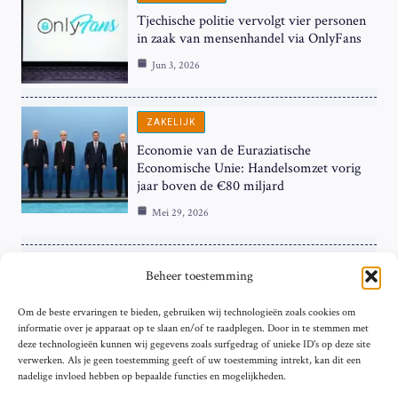
Tjechische politie vervolgt vier personen
in zaak van mensenhandel via OnlyFans
Jun 3, 2026
ZAKELIJK
Economie van de Euraziatische
Economische Unie: Handelsomzet vorig
jaar boven de €80 miljard
Mei 29, 2026
ZAKELIJK
Beheer toestemming
ECB Renteverhoging in de Schijnwerpers:
Om de beste ervaringen te bieden, gebruiken wij technologieën zoals cookies om
Hardnekkige Inflatie bij de ‘Grote Vier’
informatie over je apparaat op te slaan en/of te raadplegen. Door in te stemmen met
van de Eurozone
deze technologieën kunnen wij gegevens zoals surfgedrag of unieke ID's op deze site
Mei 29, 2026
verwerken. Als je geen toestemming geeft of uw toestemming intrekt, kan dit een
nadelige invloed hebben op bepaalde functies en mogelijkheden.