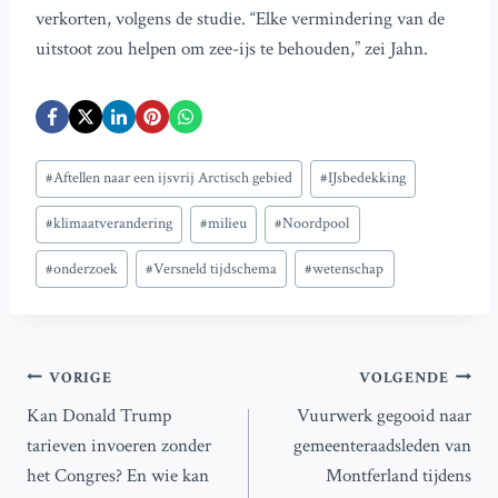
verkorten, volgens de studie. “Elke vermindering van de
uitstoot zou helpen om zee-ijs te behouden,” zei Jahn.
Bericht
#
Aftellen naar een ijsvrij Arctisch gebied
#
IJsbedekking
tags:
#
klimaatverandering
#
milieu
#
Noordpool
#
onderzoek
#
Versneld tijdschema
#
wetenschap
Bericht
VORIGE
VOLGENDE
Kan Donald Trump
Vuurwerk gegooid naar
navigatie
tarieven invoeren zonder
gemeenteraadsleden van
het Congres? En wie kan
Montferland tijdens