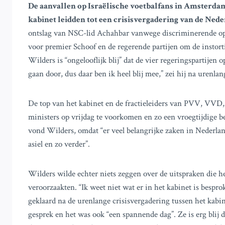
De aanvallen op Israëlische voetbalfans in Amsterda
kabinet leidden tot een crisisvergadering van de Nede
ontslag van NSC-lid Achahbar vanwege discriminerende op
voor premier Schoof en de regerende partijen om de instort
Wilders is “ongelooflijk blij” dat de vier regeringspartij
gaan door, dus daar ben ik heel blij mee,” zei hij na urenla
De top van het kabinet en de fractieleiders van PVV, VV
ministers op vrijdag te voorkomen en zo een vroegtijdige b
vond Wilders, omdat “er veel belangrijke zaken in Nederla
asiel en zo verder”.
Wilders wilde echter niets zeggen over de uitspraken die h
veroorzaakten. “Ik weet niet wat er in het kabinet is bespr
geklaard na de urenlange crisisvergadering tussen het kabin
gesprek en het was ook “een spannende dag”. Ze is erg blij 