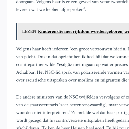
doorgaan. Volgens haar is er een gevoel van verantwoordeli
leveren wat we hebben afgesproken”.
LEZEN
Kinderen die met rijkdom worden geboren, wor
Volgens haar heeft iedereen “een groot vertrouwen hierin. E
van plicht. Dus in dat opzicht ben ik heel blij dat we kunne
coalitiepartner wilde Yeşilgöz niet ingaan op wat er precie
Achahbar. Het NSC-lid sprak van polariserende vormen van
over racistische uitspraken over moslims en migranten di
De andere ministers van de NSC twijfelden vervolgens of ze
van de staatssecretaris “zeer betreurenswaardig”, maar verw
woorden niet interpreteren.” Ze meldde wel dat haar parti
wordt gezegd dat hij controversiële uitspraken heeft geda
afschilderen. “Ik ken de heer Heinen heel goed. En hij zou