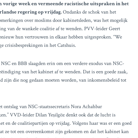
m vorige week en vermeende racistische uitspraken in het
rlandse regering op vrijdag.
Ondanks de schok van het
merkingen over moslims door kabinetsleden, was het mogelijk
ing van de wankele coalitie af te wenden. PVV-leider Geert
en opnieuw hun vertrouwen in elkaar hebben uitgesproken. “We
nge crisisbesprekingen in het Catshuis.
D, NSC en BBB slaagden erin om een verdere exodus van NSC-
eëindiging van het kabinet af te wenden. Dat is een goede zaak,
nd zijn die nog gedaan moeten worden, van inkomensbeleid tot
et ontslag van NSC-staatssecretaris Nora Achahbar
oken.” VVD-leider Dilan Yeşilgöz denkt ook dat de lucht is
et en de coalitiepartijen op vrijdag. Volgens haar was er een goed
dat ze tot een overeenkomst zijn gekomen en dat het kabinet kan