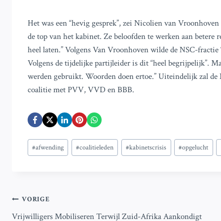
Het was een “hevig gesprek”, zei Nicolien van Vroonhoven (
de top van het kabinet. Ze beloofden te werken aan betere r
heel laten.” Volgens Van Vroonhoven wilde de NSC-fractie “
Volgens de tijdelijke partijleider is dit “heel begrijpelijk
werden gebruikt. Woorden doen ertoe.” Uiteindelijk zal de
coalitie met PVV, VVD en BBB.
Bericht
#
afwending
#
coalitieleden
#
kabinetscrisis
#
opgelucht
tags:
Bericht
VORIGE
Vrijwilligers Mobiliseren Terwijl Zuid-Afrika Aankondigt