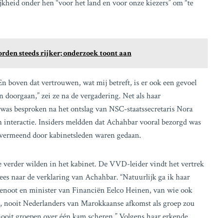
jkheid onder hen “voor het land en voor onze kiezers” om “te
den steeds rijker; onderzoek toont aan
n boven dat vertrouwen, wat mij betreft, is er ook een gevoel
n doorgaan,” zei ze na de vergadering. Net als haar
s was besproken na het ontslag van NSC-staatssecretaris Nora
 interactie. Insiders meldden dat Achahbar vooral bezorgd was
e vermeend door kabinetsleden waren gedaan.
 verder wilden in het kabinet. De VVD-leider vindt het vertrek
ees naar de verklaring van Achahbar. “Natuurlijk ga ik haar
jgenoot en minister van Financiën Eelco Heinen, van wie ook
an, nooit Nederlanders van Marokkaanse afkomst als groep zou
 nooit groepen over één kam scheren.” Volgens haar erkende