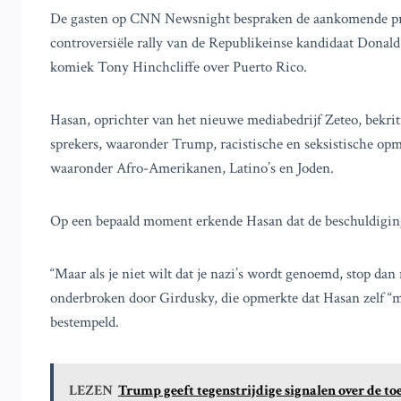
De gasten op CNN Newsnight bespraken de aankomende pres
controversiële rally van de Republikeinse kandidaat Dona
komiek Tony Hinchcliffe over Puerto Rico.
Hasan, oprichter van het nieuwe mediabedrijf Zeteo, bekritis
sprekers, waaronder Trump, racistische en seksistische o
waaronder Afro-Amerikanen, Latino’s en Joden.
Op een bepaald moment erkende Hasan dat de beschuldiging 
“Maar als je niet wilt dat je nazi’s wordt genoemd, stop da
onderbroken door Girdusky, die opmerkte dat Hasan zelf “me
bestempeld.
LEZEN
Trump geeft tegenstrijdige signalen over de t