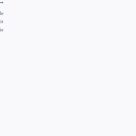
le
it
ie