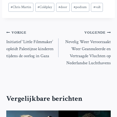
Bericht
#
Chris Martin
#
Coldplay
#
door
#
podium
#
valt
tags:
Bericht
VORIGE
VOLGENDE
Initiatief ‘Little Filmmaker’
Nevelig Weer Veroorzaakt
navigatie
opleidt Palestijnse kinderen
Weer Geannuleerde en
tijdens de oorlog in Gaza
Vertraagde Vluchten op
Nederlandse Luchthavens
Vergelijkbare berichten