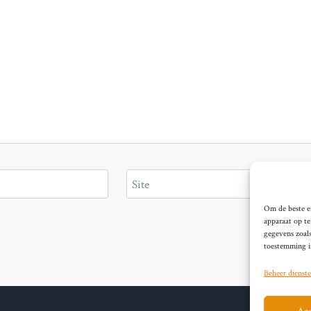
Site
Om de beste er
apparaat op t
gegevens zoals
toestemming in
Beheer dienst