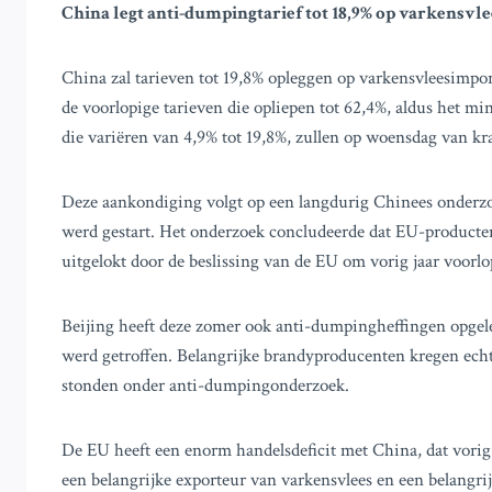
China legt anti-dumpingtarief tot 18,9% op varkensvl
China zal tarieven tot 19,8% opleggen op varkensvleesimpor
de voorlopige tarieven die opliepen tot 62,4%, aldus het min
die variëren van 4,9% tot 19,8%, zullen op woensdag van kra
Deze aankondiging volgt op een langdurig Chinees onderzoe
werd gestart. Het onderzoek concludeerde dat EU-producte
uitgelokt door de beslissing van de EU om vorig jaar voorlo
Beijing heeft deze zomer ook anti-dumpingheffingen opgele
werd getroffen. Belangrijke brandyproducenten kregen echt
stonden onder anti-dumpingonderzoek.
De EU heeft een enorm handelsdeficit met China, dat vorig
een belangrijke exporteur van varkensvlees en een belangrij