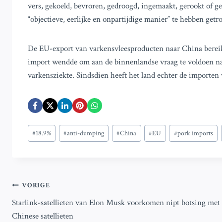
vers, gekoeld, bevroren, gedroogd, ingemaakt, gerookt of ge
“objectieve, eerlijke en onpartijdige manier” te hebben getr
De EU-export van varkensvleesproducten naar China bereikt
import wendde om aan de binnenlandse vraag te voldoen na
varkensziekte. Sindsdien heeft het land echter de importen
Bericht
#
18.9%
#
anti-dumping
#
China
#
EU
#
pork imports
tags:
Bericht
VORIGE
Starlink-satellieten van Elon Musk voorkomen nipt botsing met
navigatie
Chinese satellieten