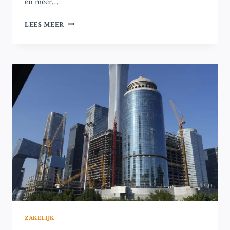
en meer…
NETFLIX-
LEES MEER
AANDELEN
STIJGEN
DOOR
STERKE
WINST
EN
TOENAME
VAN
NIEUWE
ABONNEES
ZAKELIJK