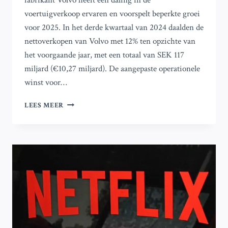
fabrikant Volvo heeft een daling in de
voertuigverkoop ervaren en voorspelt beperkte groei
voor 2025. In het derde kwartaal van 2024 daalden de
nettoverkopen van Volvo met 12% ten opzichte van
het voorgaande jaar, met een totaal van SEK 117
miljard (€10,27 miljard). De aangepaste operationele
winst voor…
VOLVO’S
LEES MEER
WINST
DAALT
DOOR
AFNAME
VAN
VRACHT-
EN
BOUWACTIVITEIT