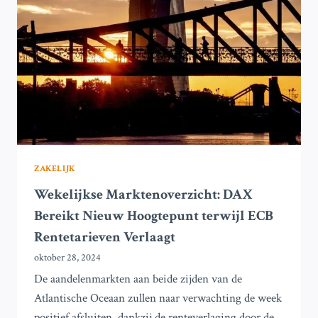
NA
GROOTSTE
ECONOMIE
VERTRAAGT
ZAKELIJK
Wekelijkse Marktenoverzicht: DAX
Bereikt Nieuw Hoogtepunt terwijl ECB
Rentetarieven Verlaagt
oktober 28, 2024
De aandelenmarkten aan beide zijden van de
Atlantische Oceaan zullen naar verwachting de week
positief afsluiten, dankzij de renteverlaging door de