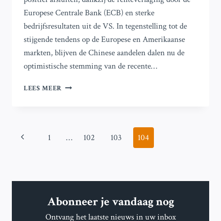
Europese Centrale Bank (ECB) en sterke
bedrijfsresultaten uit de VS. In tegenstelling tot de
stijgende tendens op de Europese en Amerikaanse
markten, blijven de Chinese aandelen dalen nu de
optimistische stemming van de recente…
WEKELIJKSE
LEES MEER
MARKTENOVERZICHT:
DAX
BEREIKT
NIEUW
Paginanavigatie
Vorige
1
…
102
103
104
HOOGTEPUNT
TERWIJL
pagina
ECB
RENTETARIEVEN
VERLAAGT
Abonneer je vandaag nog
Ontvang het laatste nieuws in uw inbox