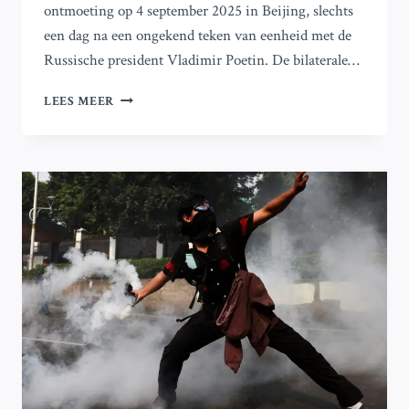
ontmoeting op 4 september 2025 in Beijing, slechts
een dag na een ongekend teken van eenheid met de
Russische president Vladimir Poetin. De bilaterale…
KIM
LEES MEER
EN
XI
PRIJZEN
DE
BAND
TERWIJL
NOORD-
KOREA
BELOOFT
CHINA’S
BELANGEN
TE
BESCHERMEN