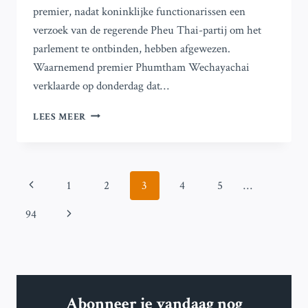
premier, nadat koninklijke functionarissen een
verzoek van de regerende Pheu Thai-partij om het
parlement te ontbinden, hebben afgewezen.
Waarnemend premier Phumtham Wechayachai
verklaarde op donderdag dat…
THAILAND
LEES MEER
BEREIDT
ZICH
VOOR
OP
Paginanavigatie
Vorige
1
2
3
4
5
…
STEMMEN
VOOR
pagina
Volgende
94
NIEUWE
PREMIER
pagina
TE
MIDDEN
VAN
MACHT
Abonneer je vandaag nog
VACUÜM