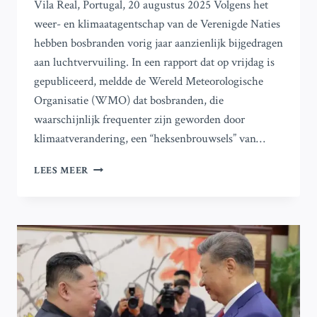
Vila Real, Portugal, 20 augustus 2025 Volgens het
weer- en klimaatagentschap van de Verenigde Naties
hebben bosbranden vorig jaar aanzienlijk bijgedragen
aan luchtvervuiling. In een rapport dat op vrijdag is
gepubliceerd, meldde de Wereld Meteorologische
Organisatie (WMO) dat bosbranden, die
waarschijnlijk frequenter zijn geworden door
klimaatverandering, een “heksenbrouwsels” van…
KLIMAATVERANDERING
LEES MEER
VEROORZAAKT
TOENAME
VAN
LUCHTVERVUILING
DOOR
BOSBRANDEN
WERELDWIJD