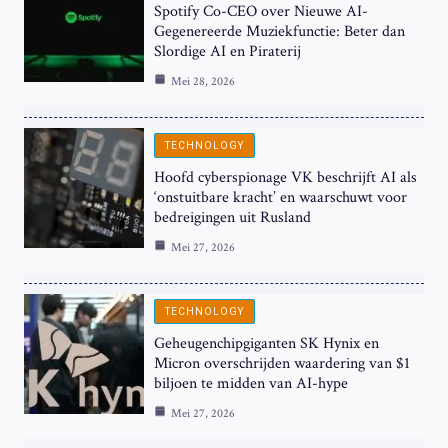
Spotify Co-CEO over Nieuwe AI-
Gegenereerde Muziekfunctie: Beter dan
Slordige AI en Piraterij
Mei 28, 2026
TECHNOLOGY
Hoofd cyberspionage VK beschrijft AI als
‘onstuitbare kracht’ en waarschuwt voor
bedreigingen uit Rusland
Mei 27, 2026
TECHNOLOGY
Geheugenchipgiganten SK Hynix en
Micron overschrijden waardering van $1
biljoen te midden van AI-hype
Mei 27, 2026