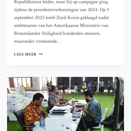
Republikeinse leider, waar hij op campagne ging
tijdens de presidentsverkiezingen van 2024. Op 5
september 2025 heeft Zuid-Korea geklaagd nadat
ambtenaren van het Amerikaanse Ministerie van
Binnenlandse Veiligheid honderden mensen,
waaronder vermeende…
ZUID-
LEES MEER
KOREA
PROTESTEERT
TEGEN
AANHOUDING
VAN
475
PERSONEN
BIJ
HYUNDAI-
FABRIEKSRAZZIA
IN
GEORGIA