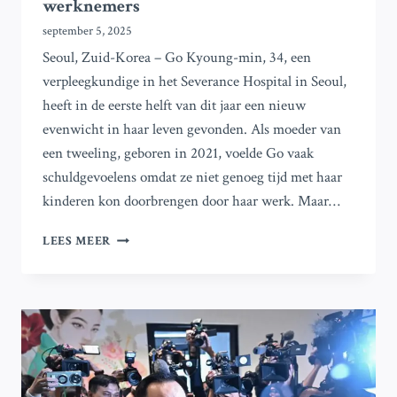
werknemers
september 5, 2025
Seoul, Zuid-Korea – Go Kyoung-min, 34, een
verpleegkundige in het Severance Hospital in Seoul,
heeft in de eerste helft van dit jaar een nieuw
evenwicht in haar leven gevonden. Als moeder van
een tweeling, geboren in 2021, voelde Go vaak
schuldgevoelens omdat ze niet genoeg tijd met haar
kinderen kon doorbrengen door haar werk. Maar…
ZUID-
LEES MEER
KOREA
TEST
EEN
4-
DAAGSE
WERKWEEK
EN
HALVE