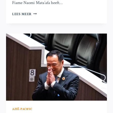
Fiame Naomi Mata’afa heeft…
FAST
LEES MEER
BEHOUDT
MACHT
NA
BEVESTIGDE
OVERWINNING
BIJ
SAMOAANSE
VERKIEZINGEN
AZIË-PACIFIC