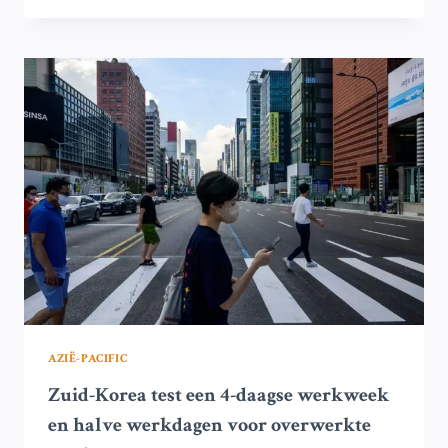
INDONESIË:
VIJF
INDONESIËRS
DELEN
HUN
VISIE
OP
DE
OORZAKEN
EN
OPLOSSINGEN
AZIË-PACIFIC
Zuid-Korea test een 4-daagse werkweek
en halve werkdagen voor overwerkte