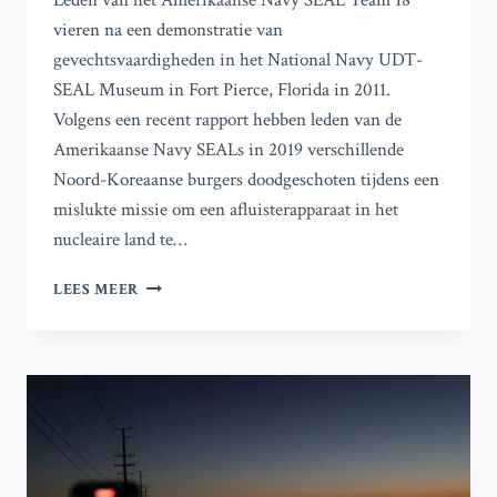
Leden van het Amerikaanse Navy SEAL Team 18
vieren na een demonstratie van
gevechtsvaardigheden in het National Navy UDT-
SEAL Museum in Fort Pierce, Florida in 2011.
Volgens een recent rapport hebben leden van de
Amerikaanse Navy SEALs in 2019 verschillende
Noord-Koreaanse burgers doodgeschoten tijdens een
mislukte missie om een afluisterapparaat in het
nucleaire land te…
AMERIKAANSE
LEES MEER
SPECIALE
EENHEDEN
DODEN
NOORD-
KOREAANSE
BURGERS
TIJDENS
MISLUKTE
MISSIE