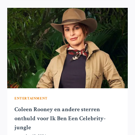
DELEN
HUN
MENING
OVER
DYNAMISCHE
PRIJSSTELLING:
‘VROEGER
VERKOCHTEN
WE
ONZE
EIGEN
TICKETS’
ENTERTAINMENT
Coleen Rooney en andere sterren
onthuld voor Ik Ben Een Celebrity-
jungle