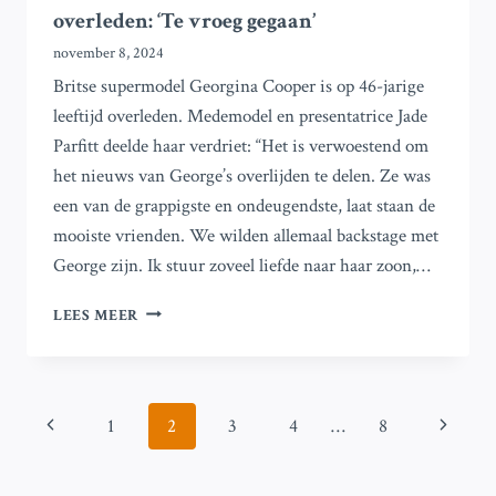
overleden: ‘Te vroeg gegaan’
november 8, 2024
Britse supermodel Georgina Cooper is op 46-jarige
leeftijd overleden. Medemodel en presentatrice Jade
Parfitt deelde haar verdriet: “Het is verwoestend om
het nieuws van George’s overlijden te delen. Ze was
een van de grappigste en ondeugendste, laat staan de
mooiste vrienden. We wilden allemaal backstage met
George zijn. Ik stuur zoveel liefde naar haar zoon,…
BRITSE
LEES MEER
SUPERMODEL
OP
46-
JARIGE
Paginanavigatie
Vorige
Volgend
1
2
3
4
…
8
LEEFTIJD
OVERLEDEN:
pagina
pagina
‘TE
VROEG