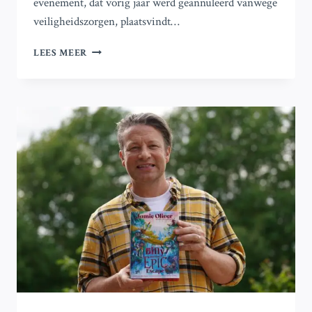
evenement, dat vorig jaar werd geannuleerd vanwege
veiligheidszorgen, plaatsvindt…
STERREN
LEES MEER
AANKOMST
VOOR
DE
MTV
EUROPE
AWARDS
IN
MANCHESTER