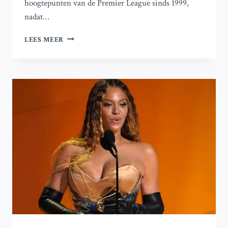
hoogtepunten van de Premier League sinds 1999,
nadat…
GARY
LEES MEER
LINEKER
VERLAAT
MATCH
OF
THE
DAY