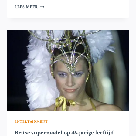
DUA
LEES MEER
LIPA
ANNULEERT
TOURDATUM
VANWEGE
VEILIGHEIDS-
EN
LOGISTIEKE
PROBLEMEN
MET
HET
PODIUM
ENTERTAINMENT
Britse supermodel op 46-jarige leeftijd