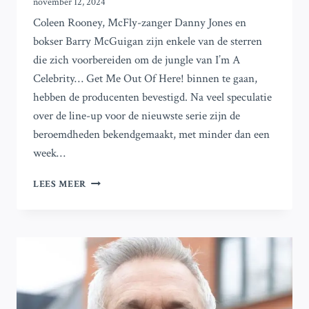
november 12, 2024
Coleen Rooney, McFly-zanger Danny Jones en
bokser Barry McGuigan zijn enkele van de sterren
die zich voorbereiden om de jungle van I’m A
Celebrity… Get Me Out Of Here! binnen te gaan,
hebben de producenten bevestigd. Na veel speculatie
over de line-up voor de nieuwste serie zijn de
beroemdheden bekendgemaakt, met minder dan een
week…
COLEEN
LEES MEER
ROONEY
EN
ANDERE
STERREN
ONTHULD
VOOR
IK
BEN