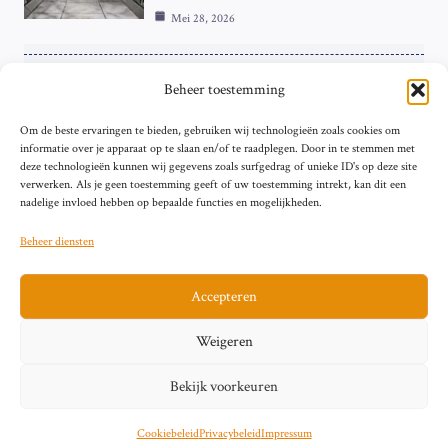
Mei 28, 2026
TECHNOLOGY
Beheer toestemming
Dell Behaalt $9,7 Miljard Contract van het
Om de beste ervaringen te bieden, gebruiken wij technologieën zoals cookies om
Pentagon Kort Na Trump’s Oproep om
informatie over je apparaat op te slaan en/of te raadplegen. Door in te stemmen met
Aankopen te Doen
deze technologieën kunnen wij gegevens zoals surfgedrag of unieke ID's op deze site
Mei 28, 2026
verwerken. Als je geen toestemming geeft of uw toestemming intrekt, kan dit een
nadelige invloed hebben op bepaalde functies en mogelijkheden.
Beheer diensten
Accepteren
Sitemap
Contact
Privacybeleid (EU)
Impressum
Weigeren
Cookiebeleid (EU)
Bekijk voorkeuren
© 2026 artikelschrijven.nl
Cookiebeleid
Privacybeleid
Impressum