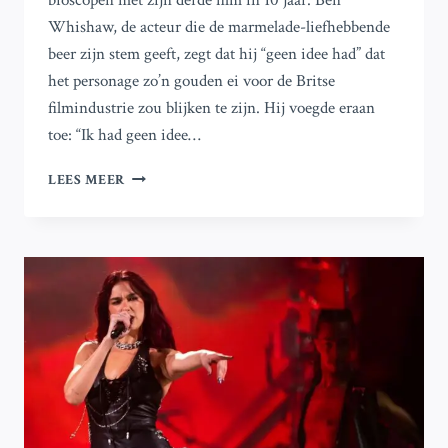
bioscopen met zijn derde film in 10 jaar. Ben
Whishaw, de acteur die de marmelade-liefhebbende
beer zijn stem geeft, zegt dat hij “geen idee had” dat
het personage zo’n gouden ei voor de Britse
filmindustrie zou blijken te zijn. Hij voegde eraan
toe: “Ik had geen idee…
NIEUWE
LEES MEER
PADDINGTON-
FILM
BEVORDERT
BOODSCHAP
VAN
‘VRIENDELIJKHEID’
NAAR
ASIELZOEKERS